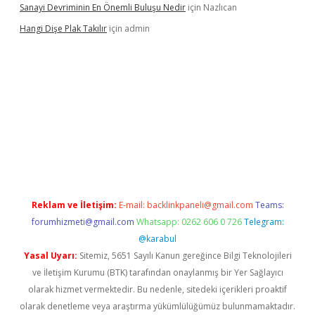
Sanayi Devriminin En Önemli Buluşu Nedir
için
Nazlıcan
Hangi Dişe Plak Takılır
için
admin
i giriş
vdcasino giriş
https://www.betexper.xyz/
Reklam ve İletişim:
E-mail:
backlinkpaneli@gmail.com
Teams:
forumhizmeti@gmail.com
Whatsapp: 0262 606 0 726
Telegram:
@karabul
Yasal Uyarı:
Sitemiz, 5651 Sayılı Kanun gereğince Bilgi Teknolojileri
ve İletişim Kurumu (BTK) tarafından onaylanmış bir Yer Sağlayıcı
olarak hizmet vermektedir. Bu nedenle, sitedeki içerikleri proaktif
olarak denetleme veya araştırma yükümlülüğümüz bulunmamaktadır.