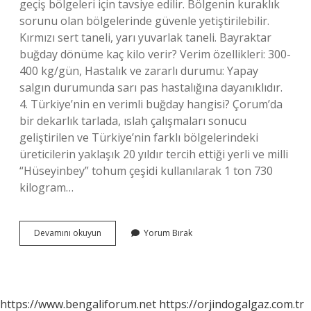
geçiş bölgeleri için tavsiye edilir. Bölgenin kuraklık
sorunu olan bölgelerinde güvenle yetiştirilebilir.
Kırmızı sert taneli, yarı yuvarlak taneli. Bayraktar
buğday dönüme kaç kilo verir? Verim özellikleri: 300-
400 kg/gün, Hastalık ve zararlı durumu: Yapay
salgın durumunda sarı pas hastalığına dayanıklıdır.
4. Türkiye’nin en verimli buğday hangisi? Çorum’da
bir dekarlık tarlada, ıslah çalışmaları sonucu
geliştirilen ve Türkiye’nin farklı bölgelerindeki
üreticilerin yaklaşık 20 yıldır tercih ettiği yerli ve milli
“Hüseyinbey” tohum çeşidi kullanılarak 1 ton 730
kilogram…
Bayraktar
Devamını okuyun
Yorum Bırak
Ne
Buğdayı
https://www.bengaliforum.net
https://orjindogalgaz.com.tr