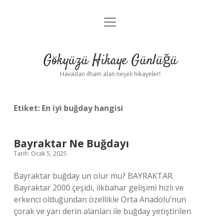
menüyü
Anasayfa
aç
Gizlilik Politikası
Gökyüzü Hikaye Günlüğü
Yasal Uyarı
Havadan ilham alan neşeli hikayeler!
Hakkımızda
Etiket:
En iyi buğday hangisi
Bayraktar Ne Buğdayı
Tarih: Ocak 5, 2025
Bayraktar buğday un olur mu? BAYRAKTAR.
Bayraktar 2000 çeşidi, ilkbahar gelişimi hızlı ve
erkenci olduğundan özellikle Orta Anadolu’nun
çorak ve yarı derin alanları ile buğday yetiştirilen