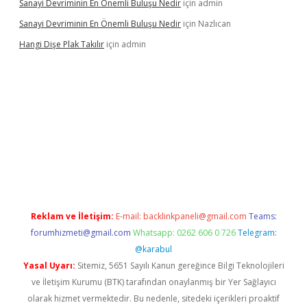
Sanayi Devriminin En Önemli Buluşu Nedir
için
admin
Sanayi Devriminin En Önemli Buluşu Nedir
için
Nazlıcan
Hangi Dişe Plak Takılır
için
admin
 giriş
vdcasino giriş
https://www.betexper.xyz/
Reklam ve İletişim:
E-mail:
backlinkpaneli@gmail.com
Teams:
forumhizmeti@gmail.com
Whatsapp: 0262 606 0 726
Telegram:
@karabul
Yasal Uyarı:
Sitemiz, 5651 Sayılı Kanun gereğince Bilgi Teknolojileri
ve İletişim Kurumu (BTK) tarafından onaylanmış bir Yer Sağlayıcı
olarak hizmet vermektedir. Bu nedenle, sitedeki içerikleri proaktif