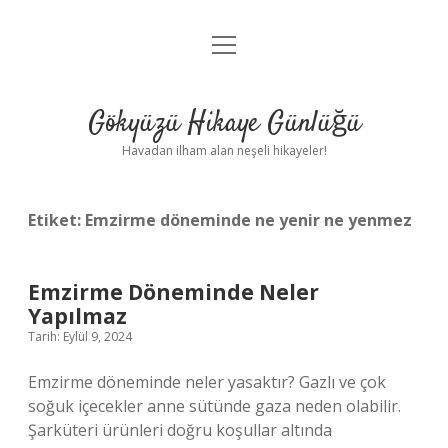
menüyü
Anasayfa
aç
Gizlilik Politikası
Gökyüzü Hikaye Günlüğü
Yasal Uyarı
Havadan ilham alan neşeli hikayeler!
Hakkımızda
Etiket:
Emzirme döneminde ne yenir ne yenmez
Emzirme Döneminde Neler
Yapılmaz
Tarih: Eylül 9, 2024
Emzirme döneminde neler yasaktır? Gazlı ve çok
soğuk içecekler anne sütünde gaza neden olabilir.
Şarküteri ürünleri doğru koşullar altında