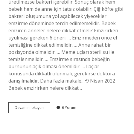
üretilmezse bakteri içerebilir. Sonuç olarak hem
bebek hem de anne için tatsız olabilir. Çiğ köfte gibi
bakteri oluşumuna yol açabilecek yiyecekler
emzirme döneminde tercih edilmemelidir. Bebek
emziren anneler nelere dikkat etmeli? Emzirirken
uyulması gereken 6 öneri. … Emzirmeden önce el
temizliğine dikkat edilmelidir. … Anne rahat bir
pozisyonda olmalıdır. … Meme uçları steril su ile
temizlenmelidir. … Emzirme sırasında bebeğin
burnunun açık olması önemlidir. … İlaçlar
konusunda dikkatli olunmalı, gerekirse doktora
danışılmalıdır. Daha fazla makale…•9 Nisan 2022
Bebek emzirirken nelere dikkat…
Emzirme
Devamını okuyun
6 Yorum
Döneminde
Neler
Yapılmaz