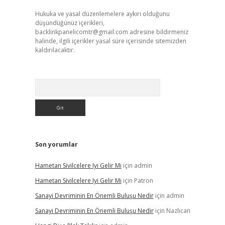
Hukuka ve yasal düzenlemelere aykırı olduğunu
düşündüğünüz içerikleri,
backlinkpanelicomtr@gmail.com
adresine bildirmeniz
halinde, ilgili içerikler yasal süre içerisinde sitemizden
kaldırılacaktır.
Arama
Son yorumlar
Hametan Sivilcelere Iyi Gelir Mi
için
admin
Hametan Sivilcelere Iyi Gelir Mi
için
Patron
Sanayi Devriminin En Önemli Buluşu Nedir
için
admin
Sanayi Devriminin En Önemli Buluşu Nedir
için
Nazlıcan