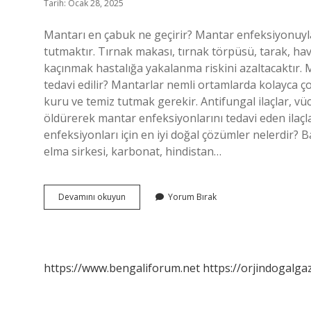
Tarih: Ocak 28, 2025
Mantarı en çabuk ne geçirir? Mantar enfeksiyonuyla
tutmaktır. Tırnak makası, tırnak törpüsü, tarak, havl
kaçınmak hastalığa yakalanma riskini azaltacaktır.
tedavi edilir? Mantarlar nemli ortamlarda kolayca ço
kuru ve temiz tutmak gerekir. Antifungal ilaçlar, v
öldürerek mantar enfeksiyonlarını tedavi eden ilaçla
enfeksiyonları için en iyi doğal çözümler nelerdir? B
elma sirkesi, karbonat, hindistan…
Bitkilerde
Devamını okuyun
Yorum Bırak
Mantar
Hastalığı
Nasıl
Geçer
https://www.bengaliforum.net
https://orjindogalga