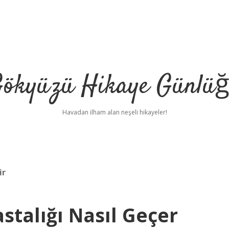
ökyüzü Hikaye Günlü
Havadan ilham alan neşeli hikayeler!
ir
stalığı Nasıl Geçer