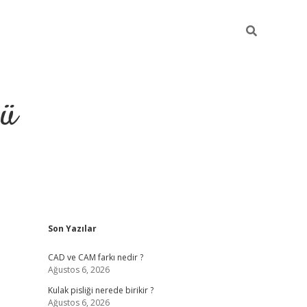
ğü
Sidebar
Son Yazılar
ilbet
vdcasino yeni giriş
vdc
CAD ve CAM farkı nedir ?
Ağustos 6, 2026
Kulak pisliği nerede birikir ?
Ağustos 6, 2026