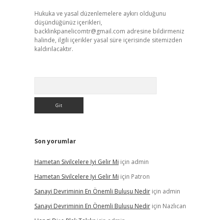
Hukuka ve yasal düzenlemelere aykırı olduğunu
düşündüğünüz içerikleri,
backlinkpanelicomtr@gmail.com
adresine bildirmeniz
halinde, ilgili içerikler yasal süre içerisinde sitemizden
kaldırılacaktır.
Arama
Son yorumlar
Hametan Sivilcelere Iyi Gelir Mi
için
admin
Hametan Sivilcelere Iyi Gelir Mi
için
Patron
Sanayi Devriminin En Önemli Buluşu Nedir
için
admin
Sanayi Devriminin En Önemli Buluşu Nedir
için
Nazlıcan