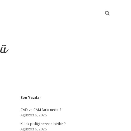
ğü
Sidebar
Son Yazılar
ilbet
vdcasino yeni giriş
vd
CAD ve CAM farkı nedir ?
Ağustos 6, 2026
Kulak pisliği nerede birikir ?
Ağustos 6, 2026