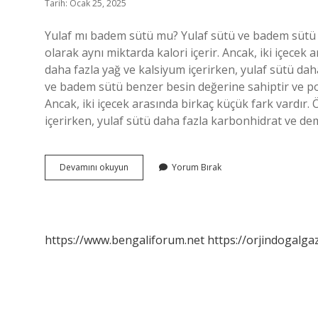
Tarih: Ocak 25, 2025
Yulaf mı badem sütü mu? Yulaf sütü ve badem sütü 
olarak aynı miktarda kalori içerir. Ancak, iki içecek
daha fazla yağ ve kalsiyum içerirken, yulaf sütü da
ve badem sütü benzer besin değerine sahiptir ve por
Ancak, iki içecek arasında birkaç küçük fark vardır
içerirken, yulaf sütü daha fazla karbonhidrat ve demi
Badem
Devamını okuyun
Yorum Bırak
Sütü
Mü
Yulaf
Sütü
Mü
https://www.bengaliforum.net
https://orjindogalga