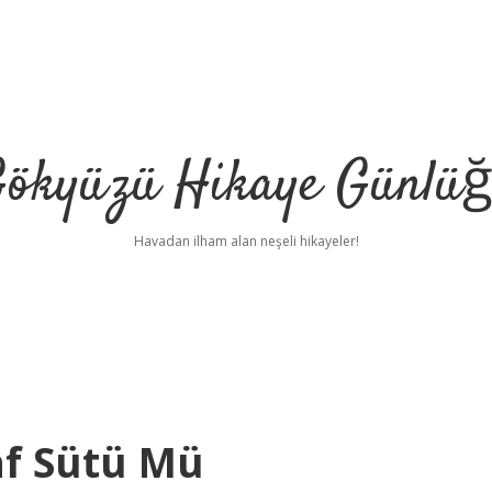
ökyüzü Hikaye Günlü
Havadan ilham alan neşeli hikayeler!
f Sütü Mü