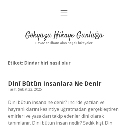
menüyü
Anasayfa
aç
Gizlilik Politikası
Gökyüzü Hikaye Günlüğü
Yasal Uyarı
Havadan ilham alan neşeli hikayeler!
Hakkımızda
Etiket:
Dindar biri nasıl olur
Dinî Bütün Insanlara Ne Denir
Tarih: Şubat 22, 2025
Dini bütün insana ne denir? İncil’de yazılan ve
hayranlıklarını kesintiye uğratmadan gerçekleştiren
emirleri ve yasakları takip edenler dini olarak
tanımlanır. Dini bütün insan nedir? Sadık kişi. Din