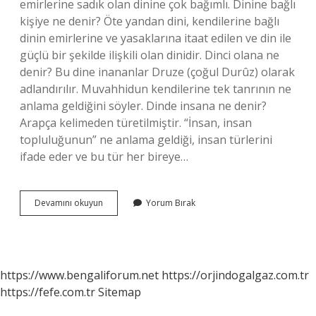
emirlerine sadık olan dinine çok bağımlı. Dinine bağlı
kişiye ne denir? Öte yandan dini, kendilerine bağlı
dinin emirlerine ve yasaklarına itaat edilen ve din ile
güçlü bir şekilde ilişkili olan dinidir. Dinci olana ne
denir? Bu dine inananlar Druze (çoğul Durûz) olarak
adlandırılır. Muvahhidun kendilerine tek tanrının ne
anlama geldiğini söyler. Dinde insana ne denir?
Arapça kelimeden türetilmiştir. “İnsan, insan
topluluğunun” ne anlama geldiği, insan türlerini
ifade eder ve bu tür her bireye…
Dinî
Devamını okuyun
Yorum Bırak
Bütün
Insanlara
Ne
Denir
https://www.bengaliforum.net
https://orjindogalgaz.com.tr
https://fefe.com.tr
Sitemap