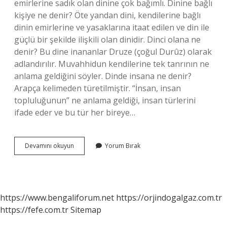
emirlerine sadık olan dinine çok bağımlı. Dinine bağlı
kişiye ne denir? Öte yandan dini, kendilerine bağlı
dinin emirlerine ve yasaklarına itaat edilen ve din ile
güçlü bir şekilde ilişkili olan dinidir. Dinci olana ne
denir? Bu dine inananlar Druze (çoğul Durûz) olarak
adlandırılır. Muvahhidun kendilerine tek tanrının ne
anlama geldiğini söyler. Dinde insana ne denir?
Arapça kelimeden türetilmiştir. “İnsan, insan
topluluğunun” ne anlama geldiği, insan türlerini
ifade eder ve bu tür her bireye…
Dinî
Devamını okuyun
Yorum Bırak
Bütün
Insanlara
Ne
Denir
https://www.bengaliforum.net
https://orjindogalgaz.com.tr
https://fefe.com.tr
Sitemap