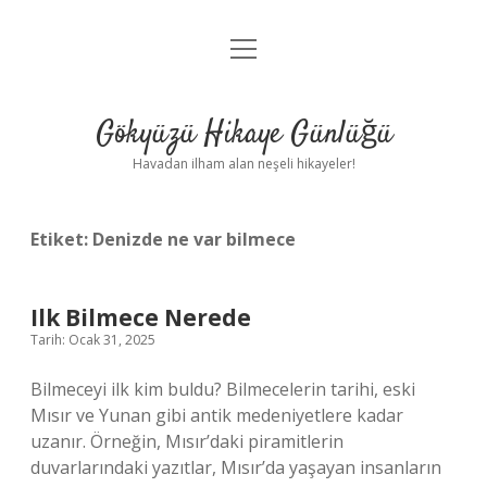
menüyü
Anasayfa
aç
Gizlilik Politikası
Gökyüzü Hikaye Günlüğü
Yasal Uyarı
Havadan ilham alan neşeli hikayeler!
Hakkımızda
Etiket:
Denizde ne var bilmece
Ilk Bilmece Nerede
Tarih: Ocak 31, 2025
Bilmeceyi ilk kim buldu? Bilmecelerin tarihi, eski
Mısır ve Yunan gibi antik medeniyetlere kadar
uzanır. Örneğin, Mısır’daki piramitlerin
duvarlarındaki yazıtlar, Mısır’da yaşayan insanların