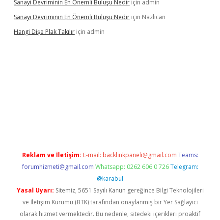
Sanayi Devriminin En Önemli Buluşu Nedir
için
admin
Sanayi Devriminin En Önemli Buluşu Nedir
için
Nazlıcan
Hangi Dişe Plak Takılır
için
admin
 giriş
vdcasino giriş
https://www.betexper.xyz/
Reklam ve İletişim:
E-mail:
backlinkpaneli@gmail.com
Teams:
forumhizmeti@gmail.com
Whatsapp: 0262 606 0 726
Telegram:
@karabul
Yasal Uyarı:
Sitemiz, 5651 Sayılı Kanun gereğince Bilgi Teknolojileri
ve İletişim Kurumu (BTK) tarafından onaylanmış bir Yer Sağlayıcı
olarak hizmet vermektedir. Bu nedenle, sitedeki içerikleri proaktif