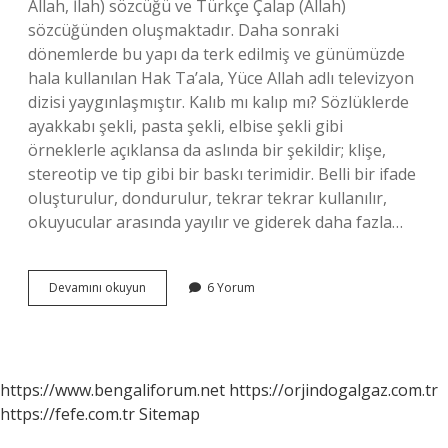
Allah, İlah) sözcüğü ve Türkçe Çalap (Allah)
sözcüğünden oluşmaktadır. Daha sonraki
dönemlerde bu yapı da terk edilmiş ve günümüzde
hala kullanılan Hak Ta’ala, Yüce Allah adlı televizyon
dizisi yaygınlaşmıştır. Kalıb mı kalıp mı? Sözlüklerde
ayakkabı şekli, pasta şekli, elbise şekli gibi
örneklerle açıklansa da aslında bir şekildir; klişe,
stereotip ve tip gibi bir baskı terimidir. Belli bir ifade
oluşturulur, dondurulur, tekrar tekrar kullanılır,
okuyucular arasında yayılır ve giderek daha fazla…
Çalab
Devamını okuyun
6 Yorum
Mı
Çalap
Mı
https://www.bengaliforum.net
https://orjindogalgaz.com.tr
https://fefe.com.tr
Sitemap