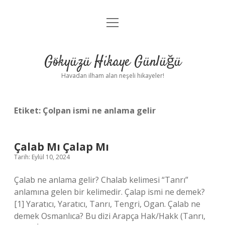
menüyü
Anasayfa
aç
Gizlilik Politikası
Gökyüzü Hikaye Günlüğü
Yasal Uyarı
Havadan ilham alan neşeli hikayeler!
Hakkımızda
Etiket:
Çolpan ismi ne anlama gelir
Çalab Mı Çalap Mı
Tarih: Eylül 10, 2024
Çalab ne anlama gelir? Chalab kelimesi “Tanrı”
anlamına gelen bir kelimedir. Çalap ismi ne demek?
[1] Yaratıcı, Yaratıcı, Tanrı, Tengri, Ogan. Çalab ne
demek Osmanlıca? Bu dizi Arapça Hak/Hakk (Tanrı,