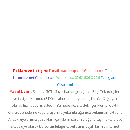
 giriş
vdcasino giriş
https://www.betexper.xyz/
Reklam ve İletişim:
E-mail:
backlinkpaneli@gmail.com
Teams:
forumhizmeti@gmail.com
Whatsapp: 0262 606 0 726
Telegram:
@karabul
Yasal Uyarı:
Sitemiz, 5651 Sayılı Kanun gereğince Bilgi Teknolojileri
ve İletişim Kurumu (BTK) tarafından onaylanmış bir Yer Sağlayıcı
olarak hizmet vermektedir. Bu nedenle, sitedeki içerikleri proaktif
olarak denetleme veya araştırma yükümlülüğümüz bulunmamaktadır.
Ancak, üyelerimiz yazdıkları içeriklerin sorumluluğunu taşımakta olup,
siteye üye olarak bu sorumluluğu kabul etmiş sayılırlar. Bu internet