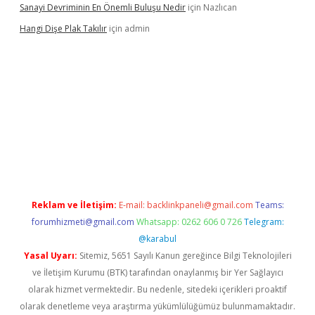
Sanayi Devriminin En Önemli Buluşu Nedir
için
Nazlıcan
Hangi Dişe Plak Takılır
için
admin
i giriş
vdcasino giriş
https://www.betexper.xyz/
Reklam ve İletişim:
E-mail:
backlinkpaneli@gmail.com
Teams:
forumhizmeti@gmail.com
Whatsapp: 0262 606 0 726
Telegram:
@karabul
Yasal Uyarı:
Sitemiz, 5651 Sayılı Kanun gereğince Bilgi Teknolojileri
ve İletişim Kurumu (BTK) tarafından onaylanmış bir Yer Sağlayıcı
olarak hizmet vermektedir. Bu nedenle, sitedeki içerikleri proaktif
olarak denetleme veya araştırma yükümlülüğümüz bulunmamaktadır.