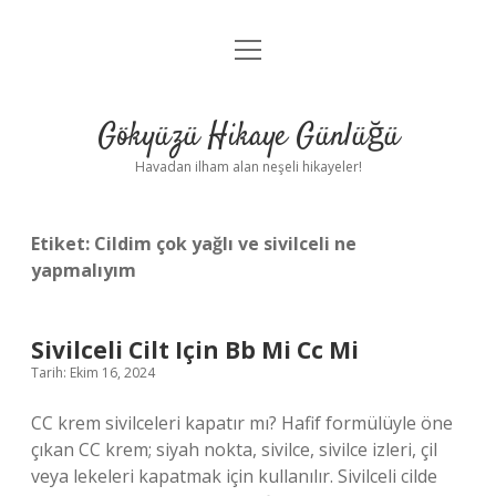
menüyü
Anasayfa
aç
Gizlilik Politikası
Gökyüzü Hikaye Günlüğü
Yasal Uyarı
Havadan ilham alan neşeli hikayeler!
Hakkımızda
Etiket:
Cildim çok yağlı ve sivilceli ne
yapmalıyım
Sivilceli Cilt Için Bb Mi Cc Mi
Tarih: Ekim 16, 2024
CC krem sivilceleri kapatır mı? Hafif formülüyle öne
çıkan CC krem; siyah nokta, sivilce, sivilce izleri, çil
veya lekeleri kapatmak için kullanılır. Sivilceli cilde