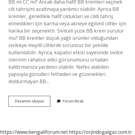
BB mi CC mi? Ancak daha hafif BB kremleri seçmek
cilt tahrişini azaltmaya yardımcı olabilir. Ayrıca BB
kremler, genellikle hafif oldukları ve cildi tahriş
etmedikleri için karma veya akneye eğilimli ciltler için
harika bir seçenektir. Sivilceli yüze BB krem sürülür
mü? BB kremler düşük yağlı ürünler olduğundan
sivilceye meyilli ciltlerde sorunsuz bir şekilde
kullanılabilir. Ayrıca, kapatıcı etkisi sayesinde sivilce
izlerinin rahatsız edici görünümünü ortadan
kaldırmanıza yardımcı olabilir. Nefes alabilen
yapısıyla gönülleri fetheden ve gözenekleri
doldurmayan BB…
Sivilceli
Devamını okuyun
Yorum Bırak
Cilt
Için
Bb
Mi
Cc
https://www.bengaliforum.net
https://orjindogalgaz.com.tr
Mi