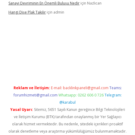
Sanayi Devriminin En Önemli Buluşu Nedir
için
Nazlıcan
Hangi Dişe Plak Takılır
için
admin
ww.betexper.xyz/
Reklam ve İletişim:
E-mail:
backlinkpaneli@gmail.com
Teams:
forumhizmeti@gmail.com
Whatsapp: 0262 606 0 726
Telegram:
@karabul
Yasal Uyarı:
Sitemiz, 5651 Sayılı Kanun gereğince Bilgi Teknolojileri
ve İletişim Kurumu (BTK) tarafından onaylanmış bir Yer Sağlayıcı
olarak hizmet vermektedir. Bu nedenle, sitedeki içerikleri proaktif
olarak denetleme veya araştırma yükümlülüğümüz bulunmamaktadır.