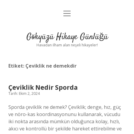
menüyü
Anasayfa
aç
Gizlilik Politikası
Gökyüzü Hikaye Günlüğü
Yasal Uyarı
Havadan ilham alan neşeli hikayeler!
Hakkımızda
Etiket:
Çeviklik ne demekdir
Çeviklik Nedir Sporda
Tarih: Ekim 2, 2024
Sporda çeviklik ne demek? Çeviklik; denge, hız, güç
ve nöro-kas koordinasyonunu kullanarak, vücudu
iki nokta arasında mümkün olduğunca kolay, hızlı,
akıcı ve kontrollü bir şekilde hareket ettirebilme ve