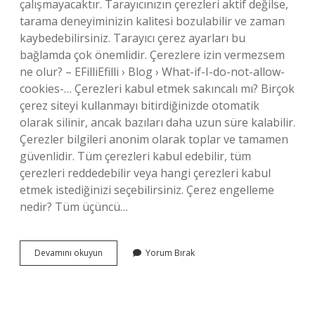
çalışmayacaktır. Tarayıcınızın çerezleri aktif değilse,
tarama deneyiminizin kalitesi bozulabilir ve zaman
kaybedebilirsiniz. Tarayıcı çerez ayarları bu
bağlamda çok önemlidir. Çerezlere izin vermezsem
ne olur? – EFilliEfilli › Blog › What-if-I-do-not-allow-
cookies-… Çerezleri kabul etmek sakıncalı mı? Birçok
çerez siteyi kullanmayı bitirdiğinizde otomatik
olarak silinir, ancak bazıları daha uzun süre kalabilir.
Çerezler bilgileri anonim olarak toplar ve tamamen
güvenlidir. Tüm çerezleri kabul edebilir, tüm
çerezleri reddedebilir veya hangi çerezleri kabul
etmek istediğinizi seçebilirsiniz. Çerez engelleme
nedir? Tüm üçüncü…
Çerezleri
Devamını okuyun
Yorum Bırak
Engellersek
Ne
Olur