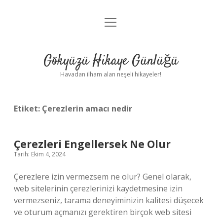
menüyü
Anasayfa
aç
Gizlilik Politikası
Gökyüzü Hikaye Günlüğü
Yasal Uyarı
Havadan ilham alan neşeli hikayeler!
Hakkımızda
Etiket:
Çerezlerin amacı nedir
Çerezleri Engellersek Ne Olur
Tarih: Ekim 4, 2024
Çerezlere izin vermezsem ne olur? Genel olarak,
web sitelerinin çerezlerinizi kaydetmesine izin
vermezseniz, tarama deneyiminizin kalitesi düşecek
ve oturum açmanızı gerektiren birçok web sitesi