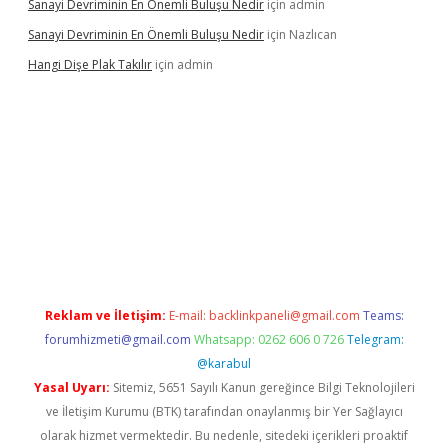
Sanayi Devriminin En Önemli Buluşu Nedir
için
admin
Sanayi Devriminin En Önemli Buluşu Nedir
için
Nazlıcan
Hangi Dişe Plak Takılır
için
admin
ni giriş
vdcasino giriş
https://www.betexper.xyz/
Reklam ve İletişim:
E-mail:
backlinkpaneli@gmail.com
Teams:
forumhizmeti@gmail.com
Whatsapp: 0262 606 0 726
Telegram:
@karabul
Yasal Uyarı:
Sitemiz, 5651 Sayılı Kanun gereğince Bilgi Teknolojileri
ve İletişim Kurumu (BTK) tarafından onaylanmış bir Yer Sağlayıcı
olarak hizmet vermektedir. Bu nedenle, sitedeki içerikleri proaktif