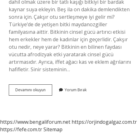
dahil olmak üzere bir tatlı kaşığı bitkiyi bir bardak
kaynar suya ekleyin. Beş ila on dakika demlendikten
sonra için. Çakşır otu sertleşmeye iyi gelir mi?
Türkiye’de de yetişen bitki maydanozgiller
familyasına aittir. Bitkinin cinsel gücü artırıcı etkisi
hem erkekler hem de kadınlar için geçerlidir. Çakşır
otu nedir, neye yarar? Bitkinin en bilinen faydası
vücutta afrodizyak etki yaratarak cinsel gücü
artırmasıdır. Ayrıca, iffet ağacı kas ve eklem ağrılarını
hafifletir. Sinir sisteminin…
Çakşır
Devamını okuyun
Yorum Bırak
Otu
Nedir
Anlamı
https://www.bengaliforum.net
https://orjindogalgaz.com.tr
https://fefe.com.tr
Sitemap