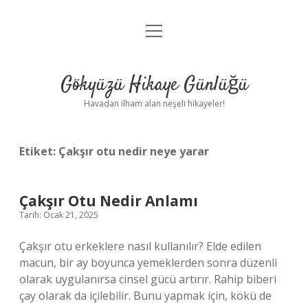
menüyü
Anasayfa
aç
Gizlilik Politikası
Gökyüzü Hikaye Günlüğü
Yasal Uyarı
Havadan ilham alan neşeli hikayeler!
Hakkımızda
Etiket:
Çakşır otu nedir neye yarar
Çakşır Otu Nedir Anlamı
Tarih: Ocak 21, 2025
Çakşır otu erkeklere nasıl kullanılır? Elde edilen
macun, bir ay boyunca yemeklerden sonra düzenli
olarak uygulanırsa cinsel gücü artırır. Rahip biberi
çay olarak da içilebilir. Bunu yapmak için, kökü de