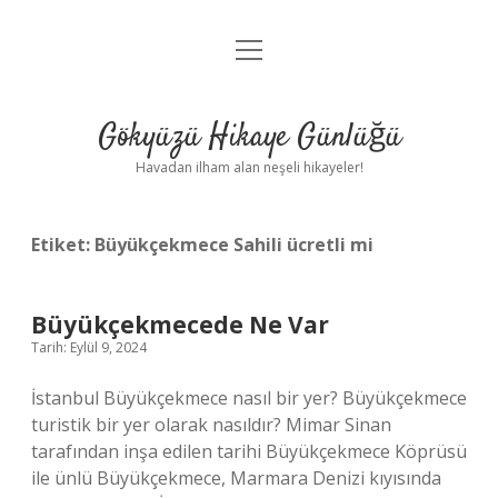
menüyü
Anasayfa
aç
Gizlilik Politikası
Gökyüzü Hikaye Günlüğü
Yasal Uyarı
Havadan ilham alan neşeli hikayeler!
Hakkımızda
Etiket:
Büyükçekmece Sahili ücretli mi
Büyükçekmecede Ne Var
Tarih: Eylül 9, 2024
İstanbul Büyükçekmece nasıl bir yer? Büyükçekmece
turistik bir yer olarak nasıldır? Mimar Sinan
tarafından inşa edilen tarihi Büyükçekmece Köprüsü
ile ünlü Büyükçekmece, Marmara Denizi kıyısında