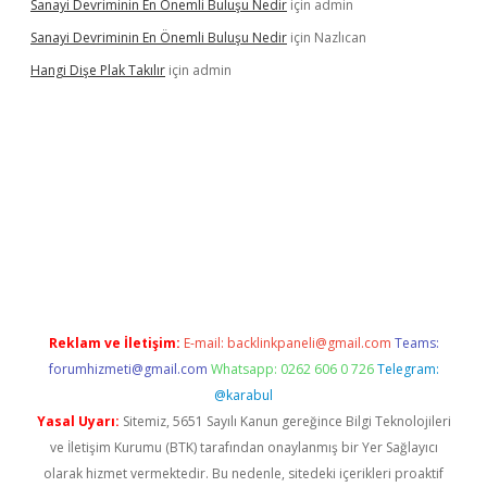
Sanayi Devriminin En Önemli Buluşu Nedir
için
admin
Sanayi Devriminin En Önemli Buluşu Nedir
için
Nazlıcan
Hangi Dişe Plak Takılır
için
admin
i giriş
vdcasino giriş
https://www.betexper.xyz/
Reklam ve İletişim:
E-mail:
backlinkpaneli@gmail.com
Teams:
forumhizmeti@gmail.com
Whatsapp: 0262 606 0 726
Telegram:
@karabul
Yasal Uyarı:
Sitemiz, 5651 Sayılı Kanun gereğince Bilgi Teknolojileri
ve İletişim Kurumu (BTK) tarafından onaylanmış bir Yer Sağlayıcı
olarak hizmet vermektedir. Bu nedenle, sitedeki içerikleri proaktif