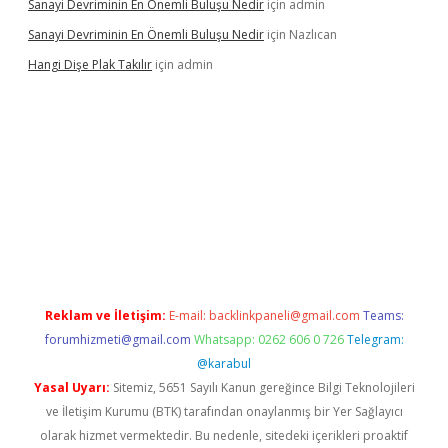
Sanayi Devriminin En Önemli Buluşu Nedir
için
admin
Sanayi Devriminin En Önemli Buluşu Nedir
için
Nazlıcan
Hangi Dişe Plak Takılır
için
admin
i giriş
vdcasino giriş
https://www.betexper.xyz/
Reklam ve İletişim:
E-mail:
backlinkpaneli@gmail.com
Teams:
forumhizmeti@gmail.com
Whatsapp: 0262 606 0 726
Telegram:
@karabul
Yasal Uyarı:
Sitemiz, 5651 Sayılı Kanun gereğince Bilgi Teknolojileri
ve İletişim Kurumu (BTK) tarafından onaylanmış bir Yer Sağlayıcı
olarak hizmet vermektedir. Bu nedenle, sitedeki içerikleri proaktif