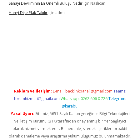
Sanayi Devriminin En Önemli Buluşu Nedir
için
Nazlıcan
Hangi Dişe Plak Takılır
için
admin
i giriş
vdcasino giriş
https://www.betexper.xyz/
Reklam ve İletişim:
E-mail:
backlinkpaneli@gmail.com
Teams:
forumhizmeti@gmail.com
Whatsapp: 0262 606 0 726
Telegram:
@karabul
Yasal Uyarı:
Sitemiz, 5651 Sayılı Kanun gereğince Bilgi Teknolojileri
ve İletişim Kurumu (BTK) tarafından onaylanmış bir Yer Sağlayıcı
olarak hizmet vermektedir. Bu nedenle, sitedeki içerikleri proaktif
olarak denetleme veya araştırma yükümlülüğümüz bulunmamaktadır.