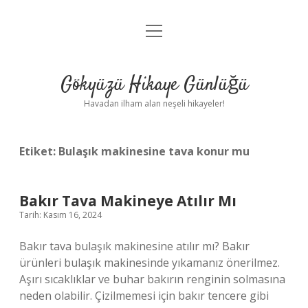
menüyü
Anasayfa
aç
Gizlilik Politikası
Gökyüzü Hikaye Günlüğü
Yasal Uyarı
Havadan ilham alan neşeli hikayeler!
Hakkımızda
Etiket:
Bulaşık makinesine tava konur mu
Bakır Tava Makineye Atılır Mı
Tarih: Kasım 16, 2024
Bakır tava bulaşık makinesine atılır mı? Bakır
ürünleri bulaşık makinesinde yıkamanız önerilmez.
Aşırı sıcaklıklar ve buhar bakırın renginin solmasına
neden olabilir. Çizilmemesi için bakır tencere gibi