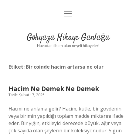
menüyü
Anasayfa
aç
Gizlilik Politikası
Gökyüzü Hikaye Günlüğü
Yasal Uyarı
Havadan ilham alan neşeli hikayeler!
Hakkımızda
Etiket:
Bir coinde hacim artarsa ne olur
Hacim Ne Demek Ne Demek
Tarih: Şubat 17, 2025
Hacmi ne anlama gelir? Hacim, kütle, bir gövdenin
veya birimin yapıldığı toplam madde miktarını ifade
eder. Bir yığın, etkileyici derecede büyük, ağır veya
çok sayıda olan şeylerin bir koleksiyonudur. 5 gün