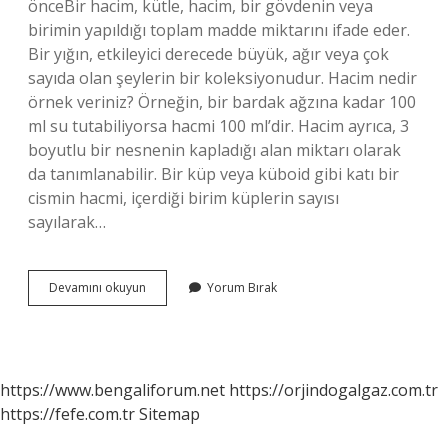
önceBir hacim, kütle, hacim, bir gövdenin veya
birimin yapıldığı toplam madde miktarını ifade eder.
Bir yığın, etkileyici derecede büyük, ağır veya çok
sayıda olan şeylerin bir koleksiyonudur. Hacim nedir
örnek veriniz? Örneğin, bir bardak ağzına kadar 100
ml su tutabiliyorsa hacmi 100 ml’dir. Hacim ayrıca, 3
boyutlu bir nesnenin kapladığı alan miktarı olarak
da tanımlanabilir. Bir küp veya küboid gibi katı bir
cismin hacmi, içerdiği birim küplerin sayısı
sayılarak…
Hacim
Devamını okuyun
Yorum Bırak
Ne
Demek
Ne
Demek
https://www.bengaliforum.net
https://orjindogalgaz.com.tr
https://fefe.com.tr
Sitemap