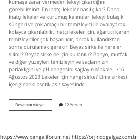
kumaşa zarar vermeden lekeyi çıkardığını
görebilirsiniz. En inatçı lekeler nasıl çıkar? Daha
inatçı lekeler ve kurumuş kalıntılar, lekeyi bulaşık
süngeri ve çok amaçlı bir temizleyici ile ovalayarak
kolayca çıkarılabilir. İnatçı lekeler için, ağartıcı içeren
temizleyiciler çok başarılıdır, ancak kullandıktan
sonra durulamak gerekir. Beyaz sirke ile nereler
silinir? Beyaz sirke ne için kullanılır? Banyo, mutfak
ve diğer yüzeyleri temizleyin ve saçlarınızın
parlaklığını ve pH dengesini sağlayın Makale… •16
Ağustos 2023 Lekeler için hangi sirke? Elma sirkesi
içeriğindeki asetik asit sayesinde…
Beyaz
Devamını okuyun
12 Yorum
Sirke
Hangi
Lekeleri
Çıkarır
https://www.bengaliforum.net
https://orjindogalgaz.com.tr