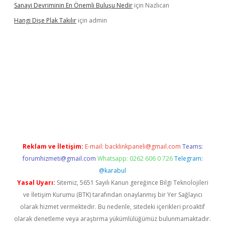
Sanayi Devriminin En Önemli Buluşu Nedir
için
Nazlıcan
Hangi Dişe Plak Takılır
için
admin
i giriş
vdcasino giriş
https://www.betexper.xyz/
Reklam ve İletişim:
E-mail:
backlinkpaneli@gmail.com
Teams:
forumhizmeti@gmail.com
Whatsapp: 0262 606 0 726
Telegram:
@karabul
Yasal Uyarı:
Sitemiz, 5651 Sayılı Kanun gereğince Bilgi Teknolojileri
ve İletişim Kurumu (BTK) tarafından onaylanmış bir Yer Sağlayıcı
olarak hizmet vermektedir. Bu nedenle, sitedeki içerikleri proaktif
olarak denetleme veya araştırma yükümlülüğümüz bulunmamaktadır.