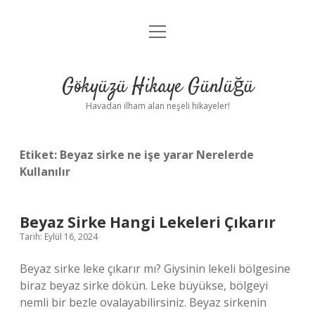
menüyü
Anasayfa
aç
Gizlilik Politikası
Gökyüzü Hikaye Günlüğü
Yasal Uyarı
Havadan ilham alan neşeli hikayeler!
Hakkımızda
Etiket:
Beyaz sirke ne işe yarar Nerelerde
Kullanılır
Beyaz Sirke Hangi Lekeleri Çıkarır
Tarih: Eylül 16, 2024
Beyaz sirke leke çıkarır mı? Giysinin lekeli bölgesine
biraz beyaz sirke dökün. Leke büyükse, bölgeyi
nemli bir bezle ovalayabilirsiniz. Beyaz sirkenin