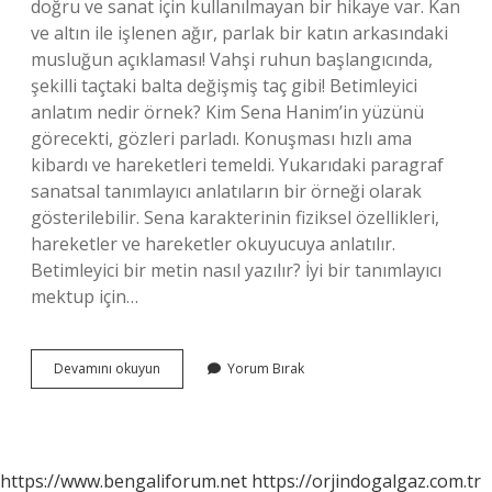
doğru ve sanat için kullanılmayan bir hikaye var. Kan
ve altın ile işlenen ağır, parlak bir katın arkasındaki
musluğun açıklaması! Vahşi ruhun başlangıcında,
şekilli taçtaki balta değişmiş taç gibi! Betimleyici
anlatım nedir örnek? Kim Sena Hanim’in yüzünü
görecekti, gözleri parladı. Konuşması hızlı ama
kibardı ve hareketleri temeldi. Yukarıdaki paragraf
sanatsal tanımlayıcı anlatıların bir örneği olarak
gösterilebilir. Sena karakterinin fiziksel özellikleri,
hareketler ve hareketler okuyucuya anlatılır.
Betimleyici bir metin nasıl yazılır? İyi bir tanımlayıcı
mektup için…
3
Devamını okuyun
Yorum Bırak
Sınıf
Betimleme
Ne
Demek
https://www.bengaliforum.net
https://orjindogalgaz.com.tr