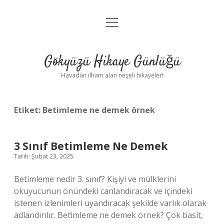
menüyü
Anasayfa
aç
Gizlilik Politikası
Gökyüzü Hikaye Günlüğü
Yasal Uyarı
Havadan ilham alan neşeli hikayeler!
Hakkımızda
Etiket:
Betimleme ne demek örnek
3 Sınıf Betimleme Ne Demek
Tarih: Şubat 23, 2025
Betimleme nedir 3. sınıf? Kişiyi ve mülklerini
okuyucunun önündeki canlandıracak ve içindeki
istenen izlenimleri uyandıracak şekilde varlık olarak
adlandırılır. Betimleme ne demek örnek? Çok basit,