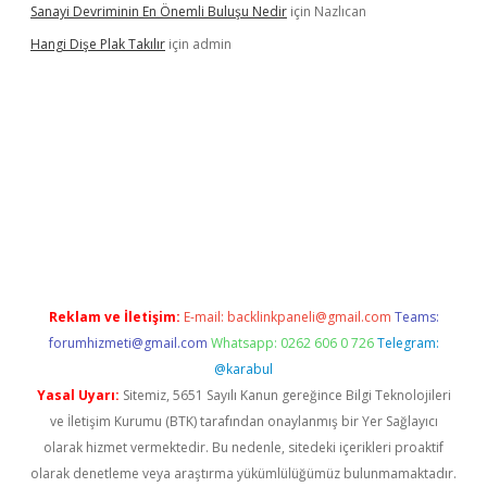
Sanayi Devriminin En Önemli Buluşu Nedir
için
Nazlıcan
Hangi Dişe Plak Takılır
için
admin
i giriş
vdcasino giriş
https://www.betexper.xyz/
Reklam ve İletişim:
E-mail:
backlinkpaneli@gmail.com
Teams:
forumhizmeti@gmail.com
Whatsapp: 0262 606 0 726
Telegram:
@karabul
Yasal Uyarı:
Sitemiz, 5651 Sayılı Kanun gereğince Bilgi Teknolojileri
ve İletişim Kurumu (BTK) tarafından onaylanmış bir Yer Sağlayıcı
olarak hizmet vermektedir. Bu nedenle, sitedeki içerikleri proaktif
olarak denetleme veya araştırma yükümlülüğümüz bulunmamaktadır.