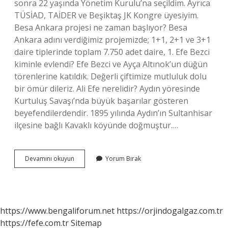
sonra 22 yaşında Yönetim Kurulu’na seçildim. Ayrıca
TÜSİAD, TAİDER ve Beşiktaş JK Kongre üyesiyim.
Besa Ankara projesi ne zaman başlıyor? Besa
Ankara adını verdiğimiz projemizde; 1+1, 2+1 ve 3+1
daire tiplerinde toplam 7.750 adet daire, 1. Efe Bezci
kiminle evlendi? Efe Bezci ve Ayça Altınok’un düğün
törenlerine katıldık. Değerli çiftimize mutluluk dolu
bir ömür dileriz. Ali Efe nerelidir? Aydın yöresinde
Kurtuluş Savaşı’nda büyük başarılar gösteren
beyefendilerdendir. 1895 yılında Aydın’ın Sultanhisar
ilçesine bağlı Kavaklı köyünde doğmuştur.…
Besa
Devamını okuyun
Yorum Bırak
Holding
Sahibi
Kim
https://www.bengaliforum.net
https://orjindogalgaz.com.tr
https://fefe.com.tr
Sitemap