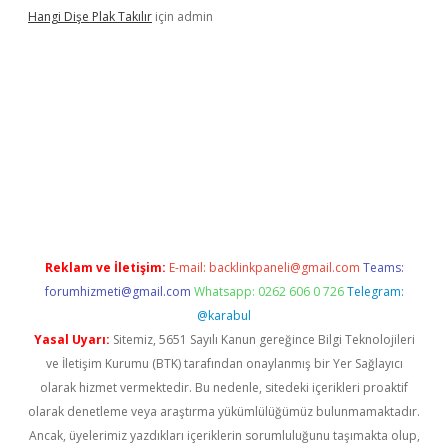
Hangi Dişe Plak Takılır
için
admin
 giriş
vdcasino giriş
https://www.betexper.xyz/
Reklam ve İletişim:
E-mail:
backlinkpaneli@gmail.com
Teams:
forumhizmeti@gmail.com
Whatsapp: 0262 606 0 726
Telegram:
@karabul
Yasal Uyarı:
Sitemiz, 5651 Sayılı Kanun gereğince Bilgi Teknolojileri
ve İletişim Kurumu (BTK) tarafından onaylanmış bir Yer Sağlayıcı
olarak hizmet vermektedir. Bu nedenle, sitedeki içerikleri proaktif
olarak denetleme veya araştırma yükümlülüğümüz bulunmamaktadır.
Ancak, üyelerimiz yazdıkları içeriklerin sorumluluğunu taşımakta olup,