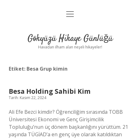
menüyü
Anasayfa
aç
Gizlilik Politikası
Gökyüzü Hikaye Günlüğü
Yasal Uyarı
Havadan ilham alan neşeli hikayeler!
Hakkımızda
Etiket:
Besa Grup kimin
Besa Holding Sahibi Kim
Tarih: Kasım 22, 2024
Ali Efe Bezci kimdir? Öğrenciliğim sırasında TOBB
Üniversitesi Ekonomi ve Genç Girişimcilik
Topluluğu’nun üç dönem başkanlığını yürüttüm. 21
yaşında TÜGİAD’a en genç üye olarak katıldıktan