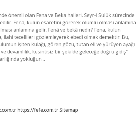
e önemli olan Fena ve Beka halleri, Seyr-i Sülûk sürecinde
 edilir. Fenâ, kulun esaretini görerek ölümlü olması anlamına
 olması anlamına gelir. Fenâ ve bekâ nedir? Fena, kulun
 ilahi tecellileri gözlemleyerek ebedi olmak demektir. Bu,
ulumun işiten kulağı, gören gözü, tutan eli ve yürüyen ayağı
e devamlılık, kesintisiz bir şekilde geleceğe doğru gidiş”
varlığında yokluğun…
z.com.tr
https://fefe.com.tr
Sitemap