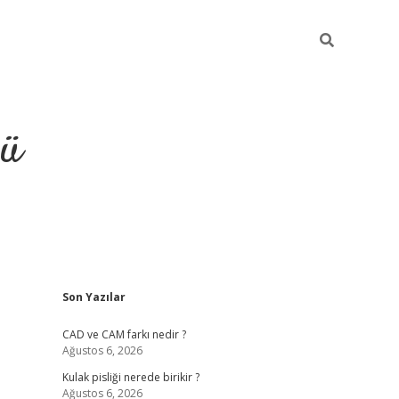
ğü
Sidebar
Son Yazılar
ilbet
vdcasino yeni giriş
vd
CAD ve CAM farkı nedir ?
Ağustos 6, 2026
Kulak pisliği nerede birikir ?
Ağustos 6, 2026