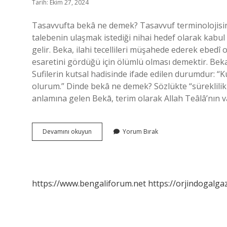
Tarih: Ekim 27, 2024
Tasavvufta bekâ ne demek? Tasavvuf terminolojisind
talebenin ulaşmak istediği nihai hedef olarak kabul
gelir. Beka, ilahi tecellileri müşahede ederek ebedî
esaretini gördüğü için ölümlü olması demektir. Beka,
Sufilerin kutsal hadisinde ifade edilen durumdur: “K
olurum.” Dinde bekâ ne demek? Sözlükte “süreklilik v
anlamına gelen Bekā, terim olarak Allah Teâlâ’nın 
Tasavvufta
Devamını okuyun
Yorum Bırak
Bekā
Ne
Demek
https://www.bengaliforum.net
https://orjindogalga