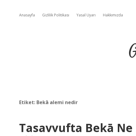
Anasayfa
Gizlilik Politikası
Yasal Uyarı
Hakkımızda
G
Etiket:
Bekā alemi nedir
Tasavvufta Bekā N