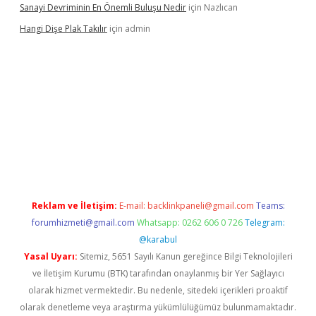
Sanayi Devriminin En Önemli Buluşu Nedir
için
Nazlıcan
Hangi Dişe Plak Takılır
için
admin
i giriş
vdcasino giriş
https://www.betexper.xyz/
Reklam ve İletişim:
E-mail:
backlinkpaneli@gmail.com
Teams:
forumhizmeti@gmail.com
Whatsapp: 0262 606 0 726
Telegram:
@karabul
Yasal Uyarı:
Sitemiz, 5651 Sayılı Kanun gereğince Bilgi Teknolojileri
ve İletişim Kurumu (BTK) tarafından onaylanmış bir Yer Sağlayıcı
olarak hizmet vermektedir. Bu nedenle, sitedeki içerikleri proaktif
olarak denetleme veya araştırma yükümlülüğümüz bulunmamaktadır.