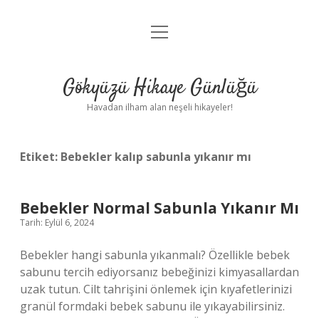
menüyü
Anasayfa
aç
Gizlilik Politikası
Gökyüzü Hikaye Günlüğü
Yasal Uyarı
Havadan ilham alan neşeli hikayeler!
Hakkımızda
Etiket:
Bebekler kalıp sabunla yıkanır mı
Bebekler Normal Sabunla Yıkanır Mı
Tarih: Eylül 6, 2024
Bebekler hangi sabunla yıkanmalı? Özellikle bebek
sabunu tercih ediyorsanız bebeğinizi kimyasallardan
uzak tutun. Cilt tahrişini önlemek için kıyafetlerinizi
granül formdaki bebek sabunu ile yıkayabilirsiniz.