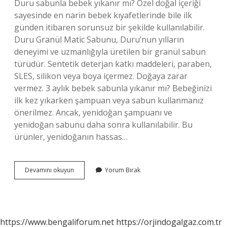
Duru sabunla bebek yıkanır mı? Özel doğal içeriği
sayesinde en narin bebek kıyafetlerinde bile ilk
günden itibaren sorunsuz bir şekilde kullanılabilir.
Duru Granül Matic Sabunu, Duru’nun yılların
deneyimi ve uzmanlığıyla üretilen bir granül sabun
türüdür. Sentetik deterjan katkı maddeleri, paraben,
SLES, silikon veya boya içermez. Doğaya zarar
vermez. 3 aylık bebek sabunla yıkanır mı? Bebeğinizi
ilk kez yıkarken şampuan veya sabun kullanmanız
önerilmez. Ancak, yenidoğan şampuanı ve
yenidoğan sabunu daha sonra kullanılabilir. Bu
ürünler, yenidoğanın hassas…
Bebekler
Devamını okuyun
Yorum Bırak
Normal
Sabunla
Yıkanır
Mı
https://www.bengaliforum.net
https://orjindogalgaz.com.tr