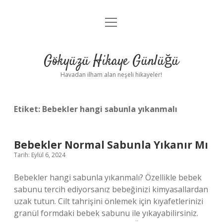
menüyü
Anasayfa
aç
Gizlilik Politikası
Gökyüzü Hikaye Günlüğü
Yasal Uyarı
Havadan ilham alan neşeli hikayeler!
Hakkımızda
Etiket:
Bebekler hangi sabunla yıkanmalı
Bebekler Normal Sabunla Yıkanır Mı
Tarih: Eylül 6, 2024
Bebekler hangi sabunla yıkanmalı? Özellikle bebek
sabunu tercih ediyorsanız bebeğinizi kimyasallardan
uzak tutun. Cilt tahrişini önlemek için kıyafetlerinizi
granül formdaki bebek sabunu ile yıkayabilirsiniz.