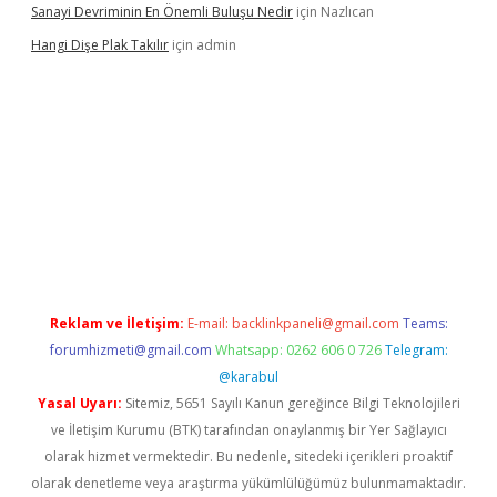
Sanayi Devriminin En Önemli Buluşu Nedir
için
Nazlıcan
Hangi Dişe Plak Takılır
için
admin
i giriş
vdcasino giriş
https://www.betexper.xyz/
Reklam ve İletişim:
E-mail:
backlinkpaneli@gmail.com
Teams:
forumhizmeti@gmail.com
Whatsapp: 0262 606 0 726
Telegram:
@karabul
Yasal Uyarı:
Sitemiz, 5651 Sayılı Kanun gereğince Bilgi Teknolojileri
ve İletişim Kurumu (BTK) tarafından onaylanmış bir Yer Sağlayıcı
olarak hizmet vermektedir. Bu nedenle, sitedeki içerikleri proaktif
olarak denetleme veya araştırma yükümlülüğümüz bulunmamaktadır.