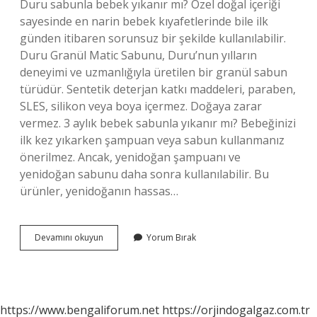
Duru sabunla bebek yıkanır mı? Özel doğal içeriği
sayesinde en narin bebek kıyafetlerinde bile ilk
günden itibaren sorunsuz bir şekilde kullanılabilir.
Duru Granül Matic Sabunu, Duru’nun yılların
deneyimi ve uzmanlığıyla üretilen bir granül sabun
türüdür. Sentetik deterjan katkı maddeleri, paraben,
SLES, silikon veya boya içermez. Doğaya zarar
vermez. 3 aylık bebek sabunla yıkanır mı? Bebeğinizi
ilk kez yıkarken şampuan veya sabun kullanmanız
önerilmez. Ancak, yenidoğan şampuanı ve
yenidoğan sabunu daha sonra kullanılabilir. Bu
ürünler, yenidoğanın hassas…
Bebekler
Devamını okuyun
Yorum Bırak
Normal
Sabunla
Yıkanır
Mı
https://www.bengaliforum.net
https://orjindogalgaz.com.tr