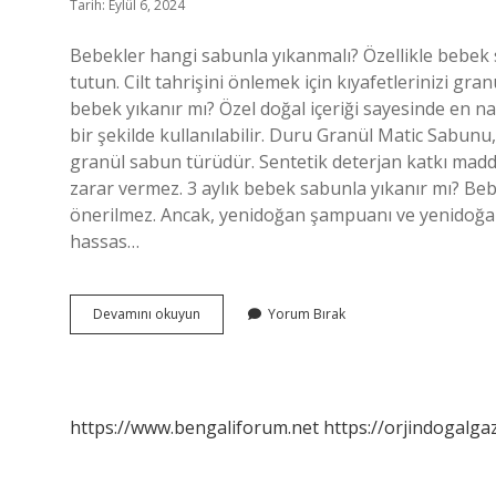
Tarih: Eylül 6, 2024
Bebekler hangi sabunla yıkanmalı? Özellikle bebek 
tutun. Cilt tahrişini önlemek için kıyafetlerinizi gr
bebek yıkanır mı? Özel doğal içeriği sayesinde en n
bir şekilde kullanılabilir. Duru Granül Matic Sabunu
granül sabun türüdür. Sentetik deterjan katkı madd
zarar vermez. 3 aylık bebek sabunla yıkanır mı? Be
önerilmez. Ancak, yenidoğan şampuanı ve yenidoğan
hassas…
Bebekler
Devamını okuyun
Yorum Bırak
Normal
Sabunla
Yıkanır
Mı
https://www.bengaliforum.net
https://orjindogalga