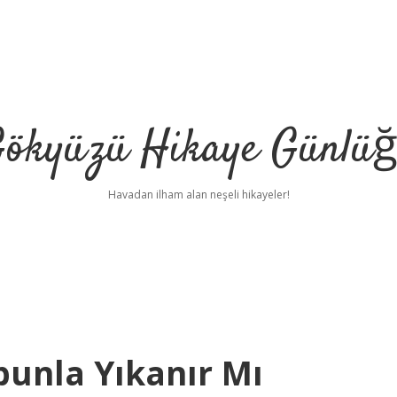
ökyüzü Hikaye Günlü
Havadan ilham alan neşeli hikayeler!
unla Yıkanır Mı