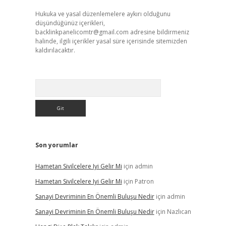
Hukuka ve yasal düzenlemelere aykırı olduğunu
düşündüğünüz içerikleri,
backlinkpanelicomtr@gmail.com
adresine bildirmeniz
halinde, ilgili içerikler yasal süre içerisinde sitemizden
kaldırılacaktır.
Arama
Son yorumlar
Hametan Sivilcelere Iyi Gelir Mi
için
admin
Hametan Sivilcelere Iyi Gelir Mi
için
Patron
Sanayi Devriminin En Önemli Buluşu Nedir
için
admin
Sanayi Devriminin En Önemli Buluşu Nedir
için
Nazlıcan