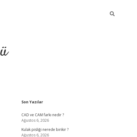
ğü
Sidebar
Son Yazılar
ilbet
vdcasino yeni giriş
vdc
CAD ve CAM farkı nedir ?
Ağustos 6, 2026
Kulak pisliği nerede birikir ?
Ağustos 6, 2026