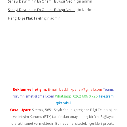
Sanayi Devriminin En Önemli Buluşu Nedir
için
admin
Sanayi Devriminin En Önemli Buluşu Nedir
için
Nazlıcan
Hangi Dişe Plak Takılır
için
admin
 giriş
vdcasino giriş
https://www.betexper.xyz/
Reklam ve İletişim:
E-mail:
backlinkpaneli@gmail.com
Teams:
forumhizmeti@gmail.com
Whatsapp: 0262 606 0 726
Telegram:
@karabul
Yasal Uyarı:
Sitemiz, 5651 Sayılı Kanun gereğince Bilgi Teknolojileri
ve İletişim Kurumu (BTK) tarafından onaylanmış bir Yer Sağlayıcı
olarak hizmet vermektedir. Bu nedenle, sitedeki içerikleri proaktif