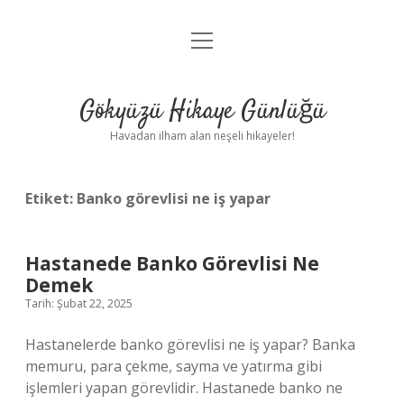
menüyü
Anasayfa
aç
Gizlilik Politikası
Gökyüzü Hikaye Günlüğü
Yasal Uyarı
Havadan ilham alan neşeli hikayeler!
Hakkımızda
Etiket:
Banko görevlisi ne iş yapar
Hastanede Banko Görevlisi Ne
Demek
Tarih: Şubat 22, 2025
Hastanelerde banko görevlisi ne iş yapar? Banka
memuru, para çekme, sayma ve yatırma gibi
işlemleri yapan görevlidir. Hastanede banko ne