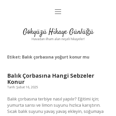
menüyü
Anasayfa
aç
Gizlilik Politikası
Gökyüzü Hikaye Günlüğü
Yasal Uyarı
Havadan ilham alan neşeli hikayeler!
Hakkımızda
Etiket:
Balık çorbasına yoğurt konur mu
Balık Çorbasına Hangi Sebzeler
Konur
Tarih: Şubat 16, 2025
Balık çorbasına terbiye nasıl yapılır? Eğitimi için;
yumurta sarısı ve limon suyunu hızlıca karıştırın.
Sıcak balık suyunu yavaş yavaş ekleyin, soğumaya