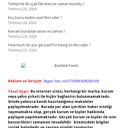
Türkiye’de ilk uçak fabrikası ne zaman kuruldu ?
Temmuz 29, 2026
Koç burcu kadını nasıl flört eder ?
Temmuz 26, 2026
Kavram bursluluk sınavı ne zaman ?
Temmuz 24, 2026
How much do you get paid for being on the radio ?
Temmuz 22, 2026
Reklam ve İletişim:
Skype: live:.cid.575569c608265c69
Yasal Uyarı:
Bu internet sitesi, herhangi bir marka, kurum
veya şahıs şirketi ile hiçbir bağlantısı bulunmamaktadır.
Sitede yalnızca kendi hazırladığımız makaleler
paylaşılmaktadır. Burada yer alan içerikler haber niteliği
taşımamakta olup, gerçek kurum ve kişiler hakkında
paylaşım yapılmamaktadır. Gerçek kurum ve kişiler ile isim
benzerlikleri tamamen tesadüfidir. Sitemizdeki bilgiler
taslak halindedir ve tavsiye niteliği taşımazlar.