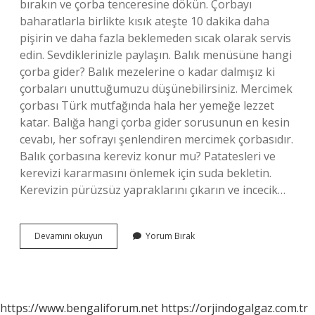
bırakın ve çorba tenceresine dökün. Çorbayı
baharatlarla birlikte kısık ateşte 10 dakika daha
pişirin ve daha fazla beklemeden sıcak olarak servis
edin. Sevdiklerinizle paylaşın. Balık menüsüne hangi
çorba gider? Balık mezelerine o kadar dalmışız ki
çorbaları unuttuğumuzu düşünebilirsiniz. Mercimek
çorbası Türk mutfağında hala her yemeğe lezzet
katar. Balığa hangi çorba gider sorusunun en kesin
cevabı, her sofrayı şenlendiren mercimek çorbasıdır.
Balık çorbasına kereviz konur mu? Patatesleri ve
kerevizi kararmasını önlemek için suda bekletin.
Kerevizin pürüzsüz yapraklarını çıkarın ve incecik…
Balık
Devamını okuyun
Yorum Bırak
Çorbasına
Hangi
Sebzeler
Konur
https://www.bengaliforum.net
https://orjindogalgaz.com.tr