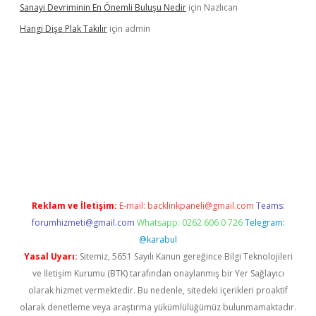
Sanayi Devriminin En Önemli Buluşu Nedir
için
Nazlıcan
Hangi Dişe Plak Takılır
için
admin
i giriş
vdcasino giriş
https://www.betexper.xyz/
Reklam ve İletişim:
E-mail:
backlinkpaneli@gmail.com
Teams:
forumhizmeti@gmail.com
Whatsapp: 0262 606 0 726
Telegram:
@karabul
Yasal Uyarı:
Sitemiz, 5651 Sayılı Kanun gereğince Bilgi Teknolojileri
ve İletişim Kurumu (BTK) tarafından onaylanmış bir Yer Sağlayıcı
olarak hizmet vermektedir. Bu nedenle, sitedeki içerikleri proaktif
olarak denetleme veya araştırma yükümlülüğümüz bulunmamaktadır.