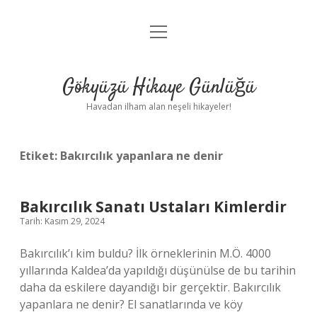
menüyü
Anasayfa
aç
Gizlilik Politikası
Gökyüzü Hikaye Günlüğü
Yasal Uyarı
Havadan ilham alan neşeli hikayeler!
Hakkımızda
Etiket:
Bakırcılık yapanlara ne denir
Bakırcılık Sanatı Ustaları Kimlerdir
Tarih: Kasım 29, 2024
Bakırcılık’ı kim buldu? İlk örneklerinin M.Ö. 4000
yıllarında Kaldea’da yapıldığı düşünülse de bu tarihin
daha da eskilere dayandığı bir gerçektir. Bakırcılık
yapanlara ne denir? El sanatlarında ve köy