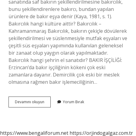
sanatında saf bakırın şekillendirilmesine bakırcılık,
bunu şekillendirenlere bakırcı, bundan yapılan
ürünlere de bakır eşya denir (Kaya, 1981, s. 1).
Bakırcılık hangi kültüre aittir? Bakırcılık –
Kahramanmaraş Bakırcılık, bakırın çekiçle dövülerek
şekillendirilmesi ve süslenmesiyle mutfak eşyaları ve
çeşitli süs eşyaları yapımında kullanılan geleneksel
bir zanaat olup yaygın olarak yapılmaktadır.
Bakırcılık hangi şehrin el sanatıdır? BAKIR İŞÇİLİĞİ:
Erzincan’da bakır işçiliğinin kökeni çok eski
zamanlara dayanır. Demircilik çok eski bir meslek
olmasına rağmen bakır işlemeciliğinin…
Bakırcılık
Devamını okuyun
Yorum Bırak
Sanatı
Ustaları
Kimlerdir
https://www.bengaliforum.net
https://orjindogalgaz.com.tr