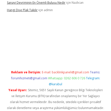
Sanayi Devriminin En Önemli Buluşu Nedir
için
Nazlıcan
Hangi Dişe Plak Takılır
için
admin
i giriş
vdcasino giriş
https://www.betexper.xyz/
Reklam ve İletişim:
E-mail:
backlinkpaneli@gmail.com
Teams:
forumhizmeti@gmail.com
Whatsapp: 0262 606 0 726
Telegram:
@karabul
Yasal Uyarı:
Sitemiz, 5651 Sayılı Kanun gereğince Bilgi Teknolojileri
ve İletişim Kurumu (BTK) tarafından onaylanmış bir Yer Sağlayıcı
olarak hizmet vermektedir. Bu nedenle, sitedeki içerikleri proaktif
olarak denetleme veya araştırma yükümlülüğümüz bulunmamaktadır.