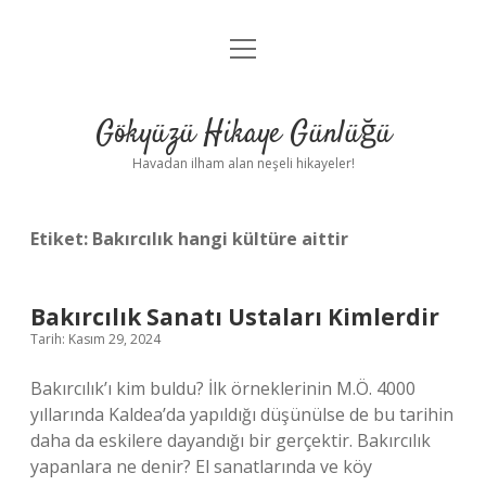
menüyü
Anasayfa
aç
Gizlilik Politikası
Gökyüzü Hikaye Günlüğü
Yasal Uyarı
Havadan ilham alan neşeli hikayeler!
Hakkımızda
Etiket:
Bakırcılık hangi kültüre aittir
Bakırcılık Sanatı Ustaları Kimlerdir
Tarih: Kasım 29, 2024
Bakırcılık’ı kim buldu? İlk örneklerinin M.Ö. 4000
yıllarında Kaldea’da yapıldığı düşünülse de bu tarihin
daha da eskilere dayandığı bir gerçektir. Bakırcılık
yapanlara ne denir? El sanatlarında ve köy