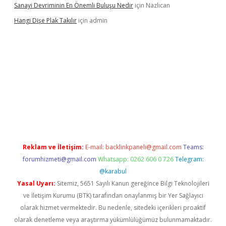
Sanayi Devriminin En Önemli Buluşu Nedir
için
Nazlıcan
Hangi Dişe Plak Takılır
için
admin
i giriş
vdcasino giriş
https://www.betexper.xyz/
Reklam ve İletişim:
E-mail:
backlinkpaneli@gmail.com
Teams:
forumhizmeti@gmail.com
Whatsapp: 0262 606 0 726
Telegram:
@karabul
Yasal Uyarı:
Sitemiz, 5651 Sayılı Kanun gereğince Bilgi Teknolojileri
ve İletişim Kurumu (BTK) tarafından onaylanmış bir Yer Sağlayıcı
olarak hizmet vermektedir. Bu nedenle, sitedeki içerikleri proaktif
olarak denetleme veya araştırma yükümlülüğümüz bulunmamaktadır.