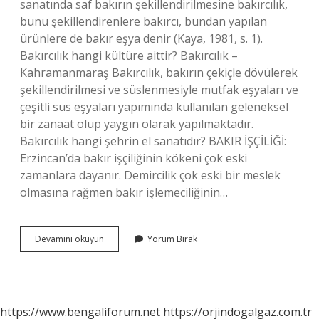
sanatında saf bakırın şekillendirilmesine bakırcılık,
bunu şekillendirenlere bakırcı, bundan yapılan
ürünlere de bakır eşya denir (Kaya, 1981, s. 1).
Bakırcılık hangi kültüre aittir? Bakırcılık –
Kahramanmaraş Bakırcılık, bakırın çekiçle dövülerek
şekillendirilmesi ve süslenmesiyle mutfak eşyaları ve
çeşitli süs eşyaları yapımında kullanılan geleneksel
bir zanaat olup yaygın olarak yapılmaktadır.
Bakırcılık hangi şehrin el sanatıdır? BAKIR İŞÇİLİĞİ:
Erzincan’da bakır işçiliğinin kökeni çok eski
zamanlara dayanır. Demircilik çok eski bir meslek
olmasına rağmen bakır işlemeciliğinin…
Bakırcılık
Devamını okuyun
Yorum Bırak
Sanatı
Ustaları
Kimlerdir
https://www.bengaliforum.net
https://orjindogalgaz.com.tr