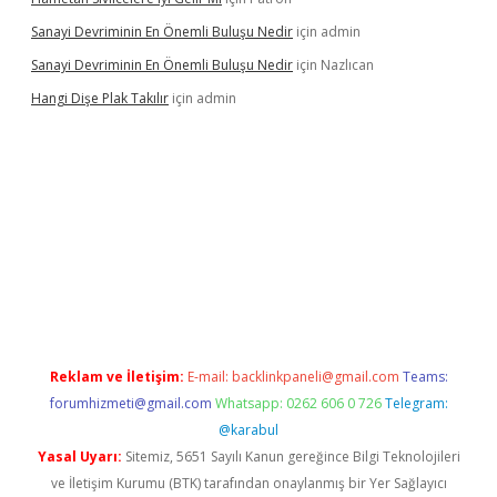
Sanayi Devriminin En Önemli Buluşu Nedir
için
admin
Sanayi Devriminin En Önemli Buluşu Nedir
için
Nazlıcan
Hangi Dişe Plak Takılır
için
admin
ni giriş
vdcasino giriş
https://www.betexper.xyz/
Reklam ve İletişim:
E-mail:
backlinkpaneli@gmail.com
Teams:
forumhizmeti@gmail.com
Whatsapp: 0262 606 0 726
Telegram:
@karabul
Yasal Uyarı:
Sitemiz, 5651 Sayılı Kanun gereğince Bilgi Teknolojileri
ve İletişim Kurumu (BTK) tarafından onaylanmış bir Yer Sağlayıcı