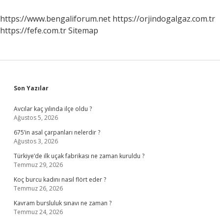
Ne
Kadar
https://www.bengaliforum.net
https://orjindogalgaz.com.tr
Yükselir
https://fefe.com.tr
Sitemap
Sidebar
Son Yazılar
Avcılar kaç yılında ilçe oldu ?
Ağustos 5, 2026
675’in asal çarpanları nelerdir ?
Ağustos 3, 2026
Türkiye’de ilk uçak fabrikası ne zaman kuruldu ?
Temmuz 29, 2026
Koç burcu kadını nasıl flört eder ?
Temmuz 26, 2026
Kavram bursluluk sınavı ne zaman ?
Temmuz 24, 2026