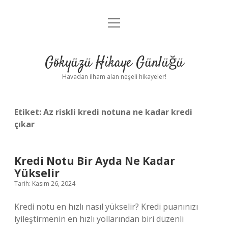
menüyü
Anasayfa
aç
Gizlilik Politikası
Gökyüzü Hikaye Günlüğü
Yasal Uyarı
Havadan ilham alan neşeli hikayeler!
Hakkımızda
Etiket:
Az riskli kredi notuna ne kadar kredi
çıkar
Kredi Notu Bir Ayda Ne Kadar
Yükselir
Tarih: Kasım 26, 2024
Kredi notu en hızlı nasıl yükselir? Kredi puanınızı
iyileştirmenin en hızlı yollarından biri düzenli