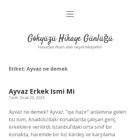
menüyü
Anasayfa
aç
Gizlilik Politikası
Gökyüzü Hikaye Günlüğü
Yasal Uyarı
Havadan ilham alan neşeli hikayeler!
Hakkımızda
Etiket:
Ayvaz ne demek
Ayvaz Erkek Ismi Mi
Tarih: Ocak 20, 2025
Ayvaz ne demek? Ayvaz, “işe hazır” anlamına gelen
bu isim, Anadolu’daki konaklarda çalışan genç
erkeklere verilirdi. İstanbul’daki orta sınıf bir
konakta, haremde bir kız kardeş ve karşılama