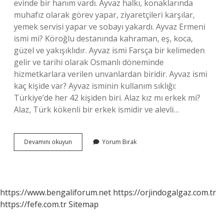
evinde bir hanım vardı. Ayvaz halkı, konaklarında
muhafız olarak görev yapar, ziyaretçileri karşılar,
yemek servisi yapar ve sobayı yakardı. Ayvaz Ermeni
ismi mi? Köroğlu destanında kahraman, eş, koca,
güzel ve yakışıklıdır. Ayvaz ismi Farsça bir kelimeden
gelir ve tarihi olarak Osmanlı döneminde
hizmetkarlara verilen unvanlardan biridir. Ayvaz ismi
kaç kişide var? Ayvaz isminin kullanım sıklığı:
Türkiye’de her 42 kişiden biri. Alaz kız mı erkek mi?
Alaz, Türk kökenli bir erkek ismidir ve alevli…
Ayvaz
Devamını okuyun
Yorum Bırak
Erkek
Ismi
Mi
https://www.bengaliforum.net
https://orjindogalgaz.com.tr
https://fefe.com.tr
Sitemap