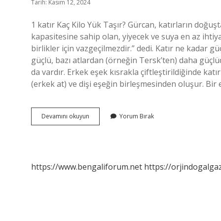
Tarih: Kasım 12, 2024
1 katır Kaç Kilo Yük Taşır? Gürcan, katırların doğ
kapasitesine sahip olan, yiyecek ve suya en az ihtiy
birlikler için vazgeçilmezdir.” dedi. Katır ne kadar
güçlü, bazı atlardan (örneğin Tersk’ten) daha güçlü
da vardır. Erkek eşek kısrakla çiftleştirildiğinde katır
(erkek at) ve dişi eşeğin birleşmesinden oluşur. Bir 
1
Devamını okuyun
Yorum Bırak
Katır
Kaç
Kilo
Taşır
https://www.bengaliforum.net
https://orjindogalga