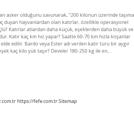
uştan asker olduğunu savunarak, “200 kilonun üzerinde taşıma
aç duyan hayvanlardan olan katırlar, özellikle operasyonel
 güçlü? Katırlar atlardan daha küçük, eşeklerden daha büyük ve
dür. Katır kaç km hız yapar? Saatte 60-70 km hızla koşanlar
 elde edilir. Bardo veya Ester adı verilen katır türü bir aygır
eşek kaç kilo yük taşır? Develer 180-250 kg ile en…
z.com.tr
https://fefe.com.tr
Sitemap