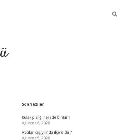
ğü
Sidebar
Son Yazılar
ilbet
vdcasino yeni giriş
vd
Kulak pisliği nerede birikir ?
Ağustos 6, 2026
Avcılar kaç yılında ilçe oldu ?
Ağustos 5, 2026