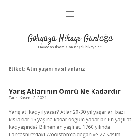
menüyü
Anasayfa
aç
Gizlilik Politikası
Gökyüzü Hikaye Günlüğü
Yasal Uyarı
Havadan ilham alan neşeli hikayeler!
Hakkımızda
Etiket:
Atın yaşını nasıl anlarız
Yarış Atlarının Ömrü Ne Kadardır
Tarih: Kasım 13, 2024
Yarış atı kaç yıl yaşar? Atlar 20-30 yıl yaşarlar, bazı
kısraklar 15 yaşına kadar doğum yaparlar. En yaşlı at
kaç yaşında? Bilinen en yaşlı at, 1760 yılında
Lancashire’daki Woolston’da doğan ve 27 Kasım