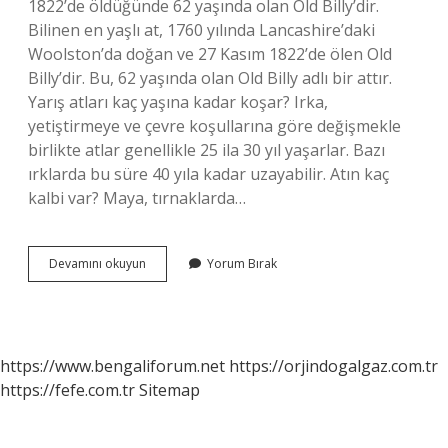
1822’de öldüğünde 62 yaşında olan Old Billy’dir.
Bilinen en yaşlı at, 1760 yılında Lancashire’daki
Woolston’da doğan ve 27 Kasım 1822’de ölen Old
Billy’dir. Bu, 62 yaşında olan Old Billy adlı bir attır.
Yarış atları kaç yaşına kadar koşar? Irka,
yetiştirmeye ve çevre koşullarına göre değişmekle
birlikte atlar genellikle 25 ila 30 yıl yaşarlar. Bazı
ırklarda bu süre 40 yıla kadar uzayabilir. Atın kaç
kalbi var? Maya, tırnaklarda…
Yarış
Devamını okuyun
Yorum Bırak
Atlarının
Ömrü
Ne
Kadardır
https://www.bengaliforum.net
https://orjindogalgaz.com.tr
https://fefe.com.tr
Sitemap