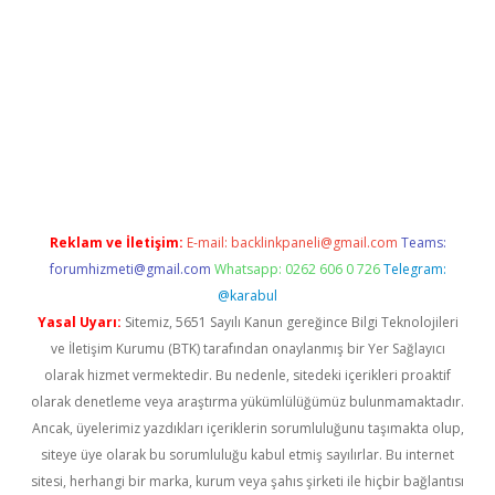
i giriş
vdcasino giriş
https://www.betexper.xyz/
Reklam ve İletişim:
E-mail:
backlinkpaneli@gmail.com
Teams:
forumhizmeti@gmail.com
Whatsapp: 0262 606 0 726
Telegram:
@karabul
Yasal Uyarı:
Sitemiz, 5651 Sayılı Kanun gereğince Bilgi Teknolojileri
ve İletişim Kurumu (BTK) tarafından onaylanmış bir Yer Sağlayıcı
olarak hizmet vermektedir. Bu nedenle, sitedeki içerikleri proaktif
olarak denetleme veya araştırma yükümlülüğümüz bulunmamaktadır.
Ancak, üyelerimiz yazdıkları içeriklerin sorumluluğunu taşımakta olup,
siteye üye olarak bu sorumluluğu kabul etmiş sayılırlar. Bu internet
sitesi, herhangi bir marka, kurum veya şahıs şirketi ile hiçbir bağlantısı