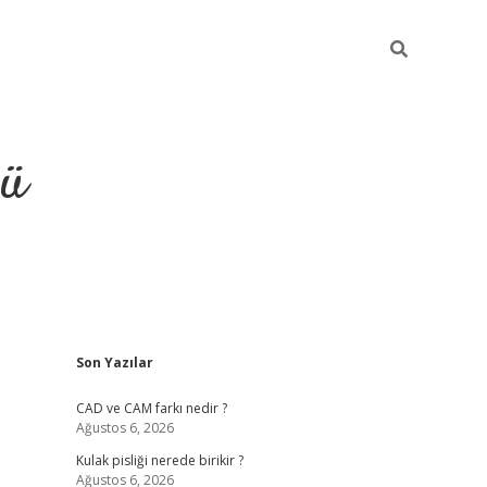
ğü
Sidebar
Son Yazılar
ilbet
vdcasino yeni giriş
vdc
CAD ve CAM farkı nedir ?
Ağustos 6, 2026
Kulak pisliği nerede birikir ?
Ağustos 6, 2026