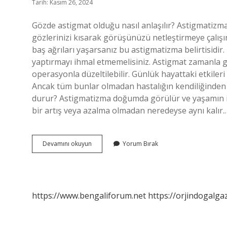
Tarih: Kasım 26, 2024
Gözde astigmat olduğu nasıl anlaşılır? Astigmatizma
gözlerinizi kısarak görüşünüzü netleştirmeye çalışır
baş ağrıları yaşarsanız bu astigmatizma belirtisid
yaptırmayı ihmal etmemelisiniz. Astigmat zamanla g
operasyonla düzeltilebilir. Günlük hayattaki etkileri
Ancak tüm bunlar olmadan hastalığın kendiliğinden i
durur? Astigmatizma doğumda görülür ve yaşamın ilk 
bir artış veya azalma olmadan neredeyse aynı kalır.
Astigmat
Devamını okuyun
Yorum Bırak
Görenler
Nasıl
Görüyor
https://www.bengaliforum.net
https://orjindogalga