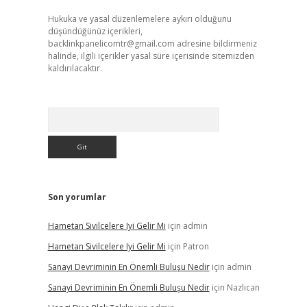
Hukuka ve yasal düzenlemelere aykırı olduğunu
düşündüğünüz içerikleri,
backlinkpanelicomtr@gmail.com
adresine bildirmeniz
halinde, ilgili içerikler yasal süre içerisinde sitemizden
kaldırılacaktır.
Arama
Son yorumlar
Hametan Sivilcelere Iyi Gelir Mi
için
admin
Hametan Sivilcelere Iyi Gelir Mi
için
Patron
Sanayi Devriminin En Önemli Buluşu Nedir
için
admin
Sanayi Devriminin En Önemli Buluşu Nedir
için
Nazlıcan