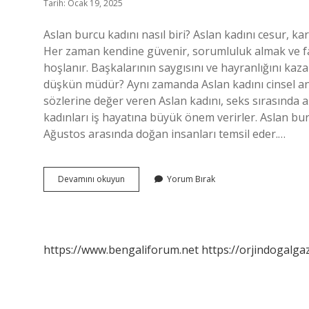
Tarih: Ocak 19, 2025
Aslan burcu kadını nasıl biri? Aslan kadını cesur, kar
Her zaman kendine güvenir, sorumluluk almak ve fark
hoşlanır. Başkalarının saygısını ve hayranlığını ka
düşkün müdür? Aynı zamanda Aslan kadını cinsel anla
sözlerine değer veren Aslan kadını, seks sırasında a
kadınları iş hayatına büyük önem verirler. Aslan bu
Ağustos arasında doğan insanları temsil eder.…
Aslan
Devamını okuyun
Yorum Bırak
Burcu
Kadını
Nasıl
Olur
https://www.bengaliforum.net
https://orjindogalga