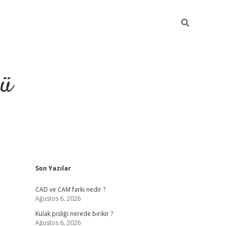
ğü
Sidebar
Son Yazılar
ilbet
vdcasino yeni giriş
vdc
CAD ve CAM farkı nedir ?
Ağustos 6, 2026
Kulak pisliği nerede birikir ?
Ağustos 6, 2026