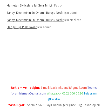
Hametan Sivilcelere Iyi Gelir Mi
için
Patron
Sanayi Devriminin En Önemli Buluşu Nedir
için
admin
Sanayi Devriminin En Önemli Buluşu Nedir
için
Nazlıcan
Hangi Dişe Plak Takılır
için
admin
i giriş
vdcasino giriş
https://www.betexper.xyz/
Reklam ve İletişim:
E-mail:
backlinkpaneli@gmail.com
Teams:
forumhizmeti@gmail.com
Whatsapp: 0262 606 0 726
Telegram:
@karabul
Yasal Uyarı:
Sitemiz, 5651 Sayılı Kanun gereğince Bilgi Teknolojileri