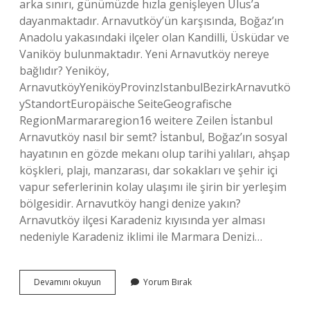
arka sınırı, günümüzde hızla genişleyen Ulus’a
dayanmaktadır. Arnavutköy’ün karşısında, Boğaz’ın
Anadolu yakasındaki ilçeler olan Kandilli, Üsküdar ve
Vaniköy bulunmaktadır. Yeni Arnavutköy nereye
bağlıdır? Yeniköy,
ArnavutköyYeniköyProvinzIstanbulBezirkArnavutkö
yStandortEuropäische SeiteGeografische
RegionMarmararegion16 weitere Zeilen İstanbul
Arnavutköy nasıl bir semt? İstanbul, Boğaz’ın sosyal
hayatının en gözde mekanı olup tarihi yalıları, ahşap
köşkleri, plajı, manzarası, dar sokakları ve şehir içi
vapur seferlerinin kolay ulaşımı ile şirin bir yerleşim
bölgesidir. Arnavutköy hangi denize yakın?
Arnavutköy ilçesi Karadeniz kıyısında yer alması
nedeniyle Karadeniz iklimi ile Marmara Denizi…
Arnavutköy
Devamını okuyun
Yorum Bırak
Hangi
Semte