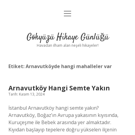
menüyü
Anasayfa
aç
Gizlilik Politikası
Gökyüzü Hikaye Günlüğü
Yasal Uyarı
Havadan ilham alan neşeli hikayeler!
Hakkımızda
Etiket:
Arnavutköyde hangi mahalleler var
Arnavutköy Hangi Semte Yakın
Tarih: Kasım 13, 2024
İstanbul Arnavutköy hangi semte yakın?
Arnavutköy, Boğaz’ın Avrupa yakasının kıyısında,
Kuruçeşme ile Bebek arasında yer almaktadır.
Kıyıdan başlayıp tepelere doğru yükselen ilçenin