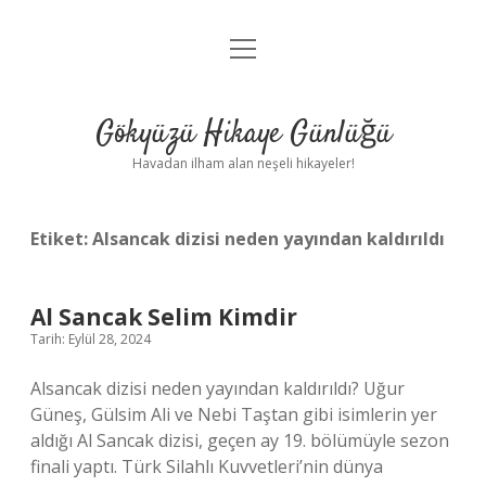
menüyü
Anasayfa
aç
Gizlilik Politikası
Gökyüzü Hikaye Günlüğü
Yasal Uyarı
Havadan ilham alan neşeli hikayeler!
Hakkımızda
Etiket:
Alsancak dizisi neden yayından kaldırıldı
Al Sancak Selim Kimdir
Tarih: Eylül 28, 2024
Alsancak dizisi neden yayından kaldırıldı? Uğur
Güneş, Gülsim Ali ve Nebi Taştan gibi isimlerin yer
aldığı Al Sancak dizisi, geçen ay 19. bölümüyle sezon
finali yaptı. Türk Silahlı Kuvvetleri’nin dünya