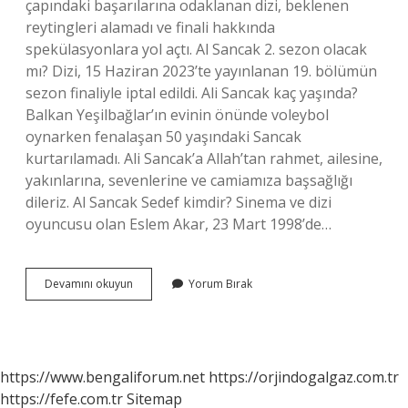
çapındaki başarılarına odaklanan dizi, beklenen
reytingleri alamadı ve finali hakkında
spekülasyonlara yol açtı. Al Sancak 2. sezon olacak
mı? Dizi, 15 Haziran 2023’te yayınlanan 19. bölümün
sezon finaliyle iptal edildi. Ali Sancak kaç yaşında?
Balkan Yeşilbağlar’ın evinin önünde voleybol
oynarken fenalaşan 50 yaşındaki Sancak
kurtarılamadı. Ali Sancak’a Allah’tan rahmet, ailesine,
yakınlarına, sevenlerine ve camiamıza başsağlığı
dileriz. Al Sancak Sedef kimdir? Sinema ve dizi
oyuncusu olan Eslem Akar, 23 Mart 1998’de…
Al
Devamını okuyun
Yorum Bırak
Sancak
Selim
Kimdir
https://www.bengaliforum.net
https://orjindogalgaz.com.tr
https://fefe.com.tr
Sitemap