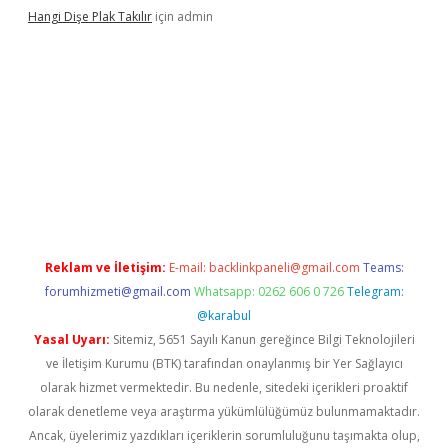
Hangi Dişe Plak Takılır
için
admin
i giriş
vdcasino giriş
https://www.betexper.xyz/
Reklam ve İletişim:
E-mail:
backlinkpaneli@gmail.com
Teams:
forumhizmeti@gmail.com
Whatsapp: 0262 606 0 726
Telegram:
@karabul
Yasal Uyarı:
Sitemiz, 5651 Sayılı Kanun gereğince Bilgi Teknolojileri
ve İletişim Kurumu (BTK) tarafından onaylanmış bir Yer Sağlayıcı
olarak hizmet vermektedir. Bu nedenle, sitedeki içerikleri proaktif
olarak denetleme veya araştırma yükümlülüğümüz bulunmamaktadır.
Ancak, üyelerimiz yazdıkları içeriklerin sorumluluğunu taşımakta olup,