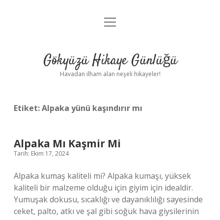
menüyü
Anasayfa
aç
Gizlilik Politikası
Gökyüzü Hikaye Günlüğü
Yasal Uyarı
Havadan ilham alan neşeli hikayeler!
Hakkımızda
Etiket:
Alpaka yünü kaşındırır mı
Alpaka Mı Kaşmir Mi
Tarih: Ekim 17, 2024
Alpaka kumaş kaliteli mi? Alpaka kumaşı, yüksek
kaliteli bir malzeme olduğu için giyim için idealdir.
Yumuşak dokusu, sıcaklığı ve dayanıklılığı sayesinde
ceket, palto, atkı ve şal gibi soğuk hava giysilerinin