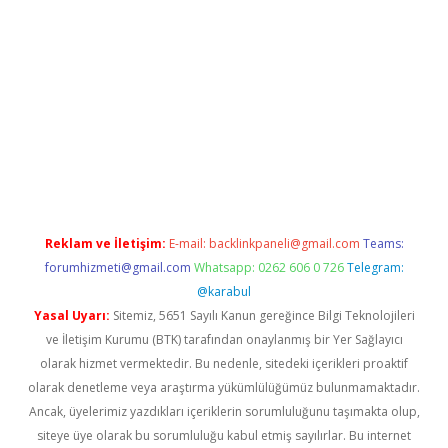
i giriş
vdcasino giriş
https://www.betexper.xyz/
Reklam ve İletişim:
E-mail:
backlinkpaneli@gmail.com
Teams:
forumhizmeti@gmail.com
Whatsapp: 0262 606 0 726
Telegram:
@karabul
Yasal Uyarı:
Sitemiz, 5651 Sayılı Kanun gereğince Bilgi Teknolojileri
ve İletişim Kurumu (BTK) tarafından onaylanmış bir Yer Sağlayıcı
olarak hizmet vermektedir. Bu nedenle, sitedeki içerikleri proaktif
olarak denetleme veya araştırma yükümlülüğümüz bulunmamaktadır.
Ancak, üyelerimiz yazdıkları içeriklerin sorumluluğunu taşımakta olup,
siteye üye olarak bu sorumluluğu kabul etmiş sayılırlar. Bu internet