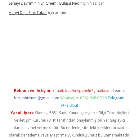
Sanayi Devriminin En Önemli Buluşu Nedir
için
Nazlıcan
Hangi Dişe Plak Takılır
için
admin
xyz/
Reklam ve İletişim:
E-mail:
backlinkpaneli@gmail.com
Teams:
forumhizmeti@gmail.com
Whatsapp: 0262 606 0 726
Telegram:
@karabul
Yasal Uyarı:
Sitemiz, 5651 Sayılı Kanun gereğince Bilgi Teknolojileri
ve İletişim Kurumu (BTK) tarafından onaylanmış bir Yer Sağlayıcı
olarak hizmet vermektedir. Bu nedenle, sitedeki içerikleri proaktif
olarak denetleme veya araştırma yükümlülüğümüz bulunmamaktadır.