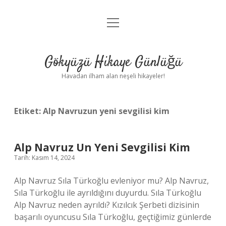
menüyü
Anasayfa
aç
Gizlilik Politikası
Gökyüzü Hikaye Günlüğü
Yasal Uyarı
Havadan ilham alan neşeli hikayeler!
Hakkımızda
Etiket:
Alp Navruzun yeni sevgilisi kim
Alp Navruz Un Yeni Sevgilisi Kim
Tarih: Kasım 14, 2024
Alp Navruz Sıla Türkoğlu evleniyor mu? Alp Navruz,
Sıla Türkoğlu ile ayrıldığını duyurdu. Sıla Türkoğlu
Alp Navruz neden ayrıldı? Kızılcık Şerbeti dizisinin
başarılı oyuncusu Sıla Türkoğlu, geçtiğimiz günlerde