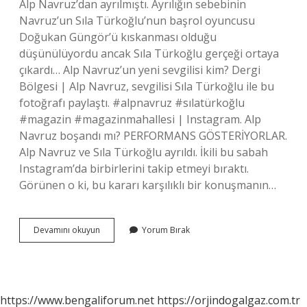
Alp Navruz’dan ayrılmıştı. Ayrılığın sebebinin
Navruz’un Sıla Türkoğlu’nun başrol oyuncusu
Doğukan Güngör’ü kıskanması olduğu
düşünülüyordu ancak Sıla Türkoğlu gerçeği ortaya
çıkardı… Alp Navruz’un yeni sevgilisi kim? Dergi
Bölgesi | Alp Navruz, sevgilisi Sıla Türkoğlu ile bu
fotoğrafı paylaştı. #alpnavruz #sılatürkoğlu
#magazin #magazinmahallesi | Instagram. Alp
Navruz boşandı mı? PERFORMANS GÖSTERİYORLAR.
Alp Navruz ve Sıla Türkoğlu ayrıldı. İkili bu sabah
Instagram’da birbirlerini takip etmeyi bıraktı.
Görünen o ki, bu kararı karşılıklı bir konuşmanın…
Alp
Devamını okuyun
Yorum Bırak
Navruz
Un
Yeni
Sevgilisi
Kim
https://www.bengaliforum.net
https://orjindogalgaz.com.tr