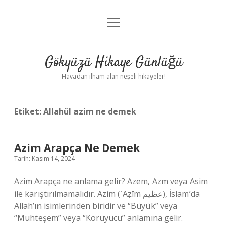
menüyü
Anasayfa
aç
Gizlilik Politikası
Gökyüzü Hikaye Günlüğü
Yasal Uyarı
Havadan ilham alan neşeli hikayeler!
Hakkımızda
Etiket:
Allahül azim ne demek
Azim Arapça Ne Demek
Tarih: Kasım 14, 2024
Azim Arapça ne anlama gelir? Azem, Azm veya Asim
ile karıştırılmamalıdır. Azim (ʿAẓīm عظيم), İslam’da
Allah’ın isimlerinden biridir ve “Büyük” veya
“Muhteşem” veya “Koruyucu” anlamına gelir.