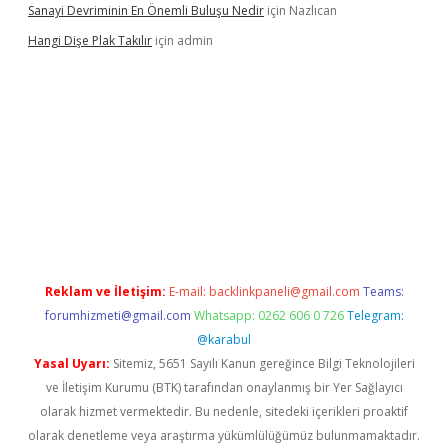
Sanayi Devriminin En Önemli Buluşu Nedir
için
Nazlıcan
Hangi Dişe Plak Takılır
için
admin
i giriş
vdcasino giriş
https://www.betexper.xyz/
Reklam ve İletişim:
E-mail:
backlinkpaneli@gmail.com
Teams:
forumhizmeti@gmail.com
Whatsapp: 0262 606 0 726
Telegram:
@karabul
Yasal Uyarı:
Sitemiz, 5651 Sayılı Kanun gereğince Bilgi Teknolojileri
ve İletişim Kurumu (BTK) tarafından onaylanmış bir Yer Sağlayıcı
olarak hizmet vermektedir. Bu nedenle, sitedeki içerikleri proaktif
olarak denetleme veya araştırma yükümlülüğümüz bulunmamaktadır.