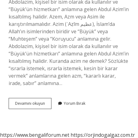
Abdolazim, kişisel bir isim olarak da kullanılır ve
“Büyük’ün hizmetkarı” anlamına gelen Abdul Azim’in
kısaltılmış halidir. Azem, Azm veya Asim ile
karıştırılmamalıdır. Azim (ʿAẓīm عظيم), İslam’da
Allah’ın isimlerinden biridir ve “Büyük” veya
“Muhteşem” veya “Koruyucu” anlamına gelir.
Abdolazim, kişisel bir isim olarak da kullanılır ve
“Büyük’ün hizmetkarı” anlamına gelen Abdul Azim’in
kısaltılmış halidir. Kuranda azim ne demek? Sözlükte
“ısrarla istemek, ısrarla istemek, kesin bir karar
vermek” anlamlarına gelen azm, “kararlı karar,
irade, sabır” anlamına…
Azim
Devamını okuyun
Yorum Bırak
Arapça
Ne
Demek
https://www.bengaliforum.net
https://orjindogalgaz.com.tr