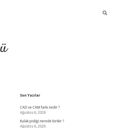
ğü
Sidebar
Son Yazılar
ilbet
vdcasino yeni giriş
vd
CAD ve CAM farkı nedir ?
Ağustos 6, 2026
Kulak pisliği nerede birikir ?
Ağustos 6, 2026