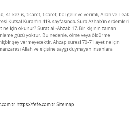
 41 kez iş, ticaret, ticaret, bol gelir ve verimli, Allah ve Teal
uresi Kutsal Kuran’ın 419. sayfasında. Sura Azhab’ın erdemleri
et ne için okunur? Surat al -Ahzab 17. Bir kişinin zaman
nleme gücü yoktur. Bu nedenle, ölme veya öldürme
içbir şey vermeyecektir. Ahzap suresi 70-71 ayet ne için
anzarası Allah ve elçisine saygı duymayan insanlara
z.com.tr
https://fefe.com.tr
Sitemap