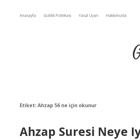
Anasayfa
Gizlilik Politikası
Yasal Uyarı
Hakkımızda
G
Etiket:
Ahzap 56 ne için okunur
Ahzap Suresi Neye Iy