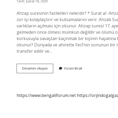
Tarih: Şubat 18, 2025
Ahzap suresinin faziletleri nelerdir? * Surat al -Ahzab,
zor işi kolaylaştırır ve kutsamalarını verir. Ahzab S
varlıkların açılması için okunur. Ahzap suresi 17. ay
gelmeden önce ölmesi mümkün değildir ve ölümü ö
korkusuyla savaştan kaçınmak bir kişinin hayatına h
okunur? Dünyada ve ahirette Fecî’nin sonunun bir m
transfer edilir ve…
Ahzap
Devamını okuyun
Yorum Bırak
Suresi
Neye
Iyi
Gelir
https://www.bengaliforum.net
https://orjindogalga