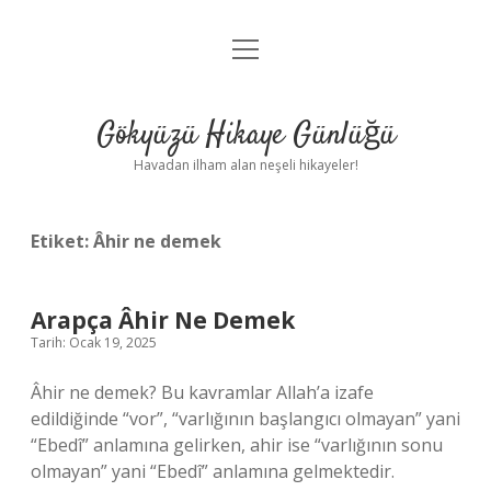
menüyü
Anasayfa
aç
Gizlilik Politikası
Gökyüzü Hikaye Günlüğü
Yasal Uyarı
Havadan ilham alan neşeli hikayeler!
Hakkımızda
Etiket:
Âhir ne demek
Arapça Âhir Ne Demek
Tarih: Ocak 19, 2025
Âhir ne demek? Bu kavramlar Allah’a izafe
edildiğinde “vor”, “varlığının başlangıcı olmayan” yani
“Ebedî” anlamına gelirken, ahir ise “varlığının sonu
olmayan” yani “Ebedî” anlamına gelmektedir.