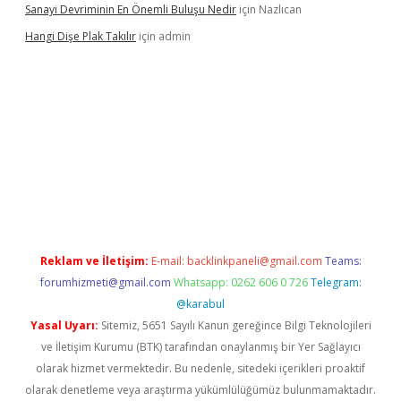
Sanayi Devriminin En Önemli Buluşu Nedir
için
Nazlıcan
Hangi Dişe Plak Takılır
için
admin
 giriş
vdcasino giriş
https://www.betexper.xyz/
Reklam ve İletişim:
E-mail:
backlinkpaneli@gmail.com
Teams:
forumhizmeti@gmail.com
Whatsapp: 0262 606 0 726
Telegram:
@karabul
Yasal Uyarı:
Sitemiz, 5651 Sayılı Kanun gereğince Bilgi Teknolojileri
ve İletişim Kurumu (BTK) tarafından onaylanmış bir Yer Sağlayıcı
olarak hizmet vermektedir. Bu nedenle, sitedeki içerikleri proaktif
olarak denetleme veya araştırma yükümlülüğümüz bulunmamaktadır.