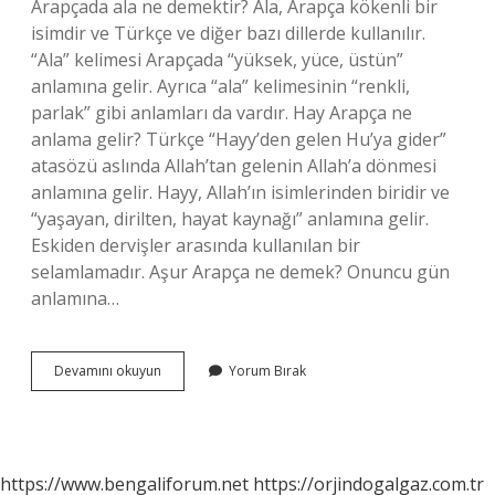
Arapçada ala ne demektir? Ala, Arapça kökenli bir
isimdir ve Türkçe ve diğer bazı dillerde kullanılır.
“Ala” kelimesi Arapçada “yüksek, yüce, üstün”
anlamına gelir. Ayrıca “ala” kelimesinin “renkli,
parlak” gibi anlamları da vardır. Hay Arapça ne
anlama gelir? Türkçe “Hayy’den gelen Hu’ya gider”
atasözü aslında Allah’tan gelenin Allah’a dönmesi
anlamına gelir. Hayy, Allah’ın isimlerinden biridir ve
“yaşayan, dirilten, hayat kaynağı” anlamına gelir.
Eskiden dervişler arasında kullanılan bir
selamlamadır. Aşur Arapça ne demek? Onuncu gün
anlamına…
Arapça
Devamını okuyun
Yorum Bırak
Âhir
Ne
Demek
https://www.bengaliforum.net
https://orjindogalgaz.com.tr