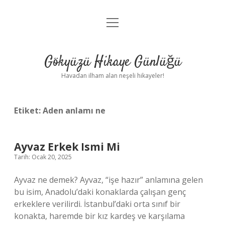
menüyü
Anasayfa
aç
Gizlilik Politikası
Gökyüzü Hikaye Günlüğü
Yasal Uyarı
Havadan ilham alan neşeli hikayeler!
Hakkımızda
Etiket:
Aden anlamı ne
Ayvaz Erkek Ismi Mi
Tarih: Ocak 20, 2025
Ayvaz ne demek? Ayvaz, “işe hazır” anlamına gelen
bu isim, Anadolu’daki konaklarda çalışan genç
erkeklere verilirdi. İstanbul’daki orta sınıf bir
konakta, haremde bir kız kardeş ve karşılama