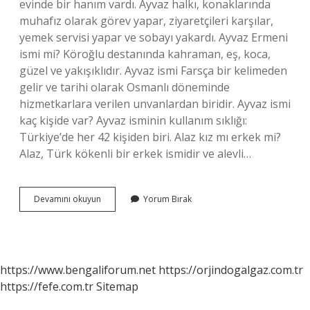
evinde bir hanım vardı. Ayvaz halkı, konaklarında
muhafız olarak görev yapar, ziyaretçileri karşılar,
yemek servisi yapar ve sobayı yakardı. Ayvaz Ermeni
ismi mi? Köroğlu destanında kahraman, eş, koca,
güzel ve yakışıklıdır. Ayvaz ismi Farsça bir kelimeden
gelir ve tarihi olarak Osmanlı döneminde
hizmetkarlara verilen unvanlardan biridir. Ayvaz ismi
kaç kişide var? Ayvaz isminin kullanım sıklığı:
Türkiye’de her 42 kişiden biri. Alaz kız mı erkek mi?
Alaz, Türk kökenli bir erkek ismidir ve alevli…
Ayvaz
Devamını okuyun
Yorum Bırak
Erkek
Ismi
Mi
https://www.bengaliforum.net
https://orjindogalgaz.com.tr
https://fefe.com.tr
Sitemap