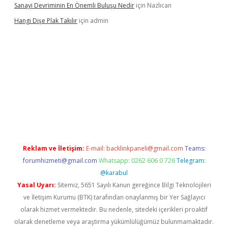
Sanayi Devriminin En Önemli Buluşu Nedir
için
Nazlıcan
Hangi Dişe Plak Takılır
için
admin
i giriş
vdcasino giriş
https://www.betexper.xyz/
Reklam ve İletişim:
E-mail:
backlinkpaneli@gmail.com
Teams:
forumhizmeti@gmail.com
Whatsapp: 0262 606 0 726
Telegram:
@karabul
Yasal Uyarı:
Sitemiz, 5651 Sayılı Kanun gereğince Bilgi Teknolojileri
ve İletişim Kurumu (BTK) tarafından onaylanmış bir Yer Sağlayıcı
olarak hizmet vermektedir. Bu nedenle, sitedeki içerikleri proaktif
olarak denetleme veya araştırma yükümlülüğümüz bulunmamaktadır.