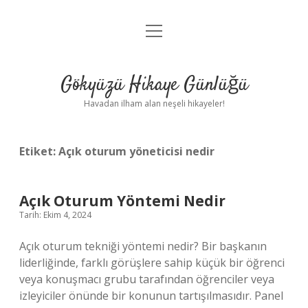
menüyü
Anasayfa
aç
Gizlilik Politikası
Gökyüzü Hikaye Günlüğü
Yasal Uyarı
Havadan ilham alan neşeli hikayeler!
Hakkımızda
Etiket:
Açık oturum yöneticisi nedir
Açık Oturum Yöntemi Nedir
Tarih: Ekim 4, 2024
Açık oturum tekniği yöntemi nedir? Bir başkanın
liderliğinde, farklı görüşlere sahip küçük bir öğrenci
veya konuşmacı grubu tarafından öğrenciler veya
izleyiciler önünde bir konunun tartışılmasıdır. Panel