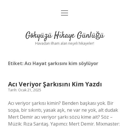
menüyü
Anasayfa
aç
Gizlilik Politikası
Gökyüzü Hikaye Günlüğü
Yasal Uyarı
Havadan ilham alan neşeli hikayeler!
Hakkımızda
Etiket:
Acı Hayat şarkısını kim söylüyor
Acı Veriyor Şarkısını Kim Yazdı
Tarih: Ocak 21, 2025
Acı veriyor şarkısı kimin? Benden başkası yok. Bir
sopa, bir sıkıntı, yasak aşk, ne var ne yok, alt dudak
Mert Demir acı veriyor şarkı sözü kime ait? Söz –
Müzik: Rıza Sarıtaş. Yapımcı: Mert Demir. Mixmaster: