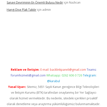
Sanayi Devriminin En Önemli Buluşu Nedir
için
Nazlıcan
Hangi Dişe Plak Takılır
için
admin
i giriş
vdcasino giriş
https://www.betexper.xyz/
Reklam ve İletişim:
E-mail:
backlinkpaneli@gmail.com
Teams:
forumhizmeti@gmail.com
Whatsapp: 0262 606 0 726
Telegram:
@karabul
Yasal Uyarı:
Sitemiz, 5651 Sayılı Kanun gereğince Bilgi Teknolojileri
ve İletişim Kurumu (BTK) tarafından onaylanmış bir Yer Sağlayıcı
olarak hizmet vermektedir. Bu nedenle, sitedeki içerikleri proaktif
olarak denetleme veya araştırma yükümlülüğümüz bulunmamaktadır.