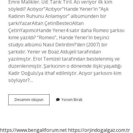
Emre Malikler. Ud: Tarık Tiril. Acı veriyor ilk kim
söyledi? Acıtıyor”Acıtıyor”Hande Yener’in “Aşk
Kadının Ruhunu Anlamıyor” albümünden bir
şarkıYazarAltan ÇetinBesteciAltan
ÇetinYapımcıHande Yener4 satır daha Romeo şarkısı
kime yazıldı? “Romeo”, Hande Yener’in beşinci
stüdyo albümü Nasıl Delirdim?’den (2007) bir
şarkıdır. Yener ve Boaz Aldujeli tarafından
yazılmıştır. Erol Temizel tarafından bestelenmiş ve
düzenlenmiştir. Şarkıcının o dönemde ilişki yaşadığı
Kadir Doğulu’ya ithaf edilmiştir. Acıyor şarkısını kim
söylüyor?…
Acı
Devamını okuyun
Yorum Bırak
Veriyor
Şarkısını
Kim
Yazdı
https://www.bengaliforum.net
https://orjindogalgaz.com.tr