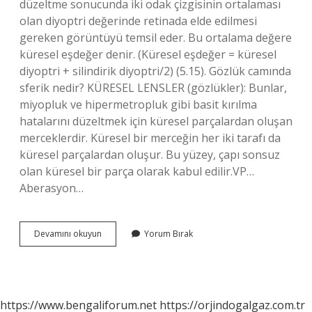
düzeltme sonucunda iki odak çizgisinin ortalaması
olan diyoptri değerinde retinada elde edilmesi
gereken görüntüyü temsil eder. Bu ortalama değere
küresel eşdeğer denir. (Küresel eşdeğer = küresel
diyoptri + silindirik diyoptri/2) (5.15). Gözlük camında
sferik nedir? KÜRESEL LENSLER (gözlükler): Bunlar,
miyopluk ve hipermetropluk gibi basit kırılma
hatalarını düzeltmek için küresel parçalardan oluşan
merceklerdir. Küresel bir merceğin her iki tarafı da
küresel parçalardan oluşur. Bu yüzey, çapı sonsuz
olan küresel bir parça olarak kabul edilir.VP…
Aberasyon…
Sferik
Devamını okuyun
Yorum Bırak
Aberasyon
Nasıl
Düzeltilir
https://www.bengaliforum.net
https://orjindogalgaz.com.tr