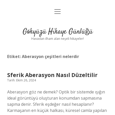
menüyü
Anasayfa
aç
Gizlilik Politikası
Gökyüzü Hikaye Günlüğü
Yasal Uyarı
Havadan ilham alan neşeli hikayeler!
Hakkımızda
Etiket:
Aberasyon çeşitleri nelerdir
Sferik Aberasyon Nasıl Düzeltilir
Tarih: Ekim 26, 2024
Aberasyon göz ne demek? Optik bir sistemde ışığın
ideal görüntüyü oluşturan konumdan sapmasına
sapma denir. Sferik eşdeğer nasıl hesaplanır?
Karmaşanın en küçük halkası, küresel camla yapılan