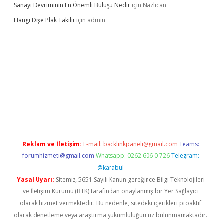
Sanayi Devriminin En Önemli Buluşu Nedir
için
Nazlıcan
Hangi Dişe Plak Takılır
için
admin
i giriş
vdcasino giriş
https://www.betexper.xyz/
Reklam ve İletişim:
E-mail:
backlinkpaneli@gmail.com
Teams:
forumhizmeti@gmail.com
Whatsapp: 0262 606 0 726
Telegram:
@karabul
Yasal Uyarı:
Sitemiz, 5651 Sayılı Kanun gereğince Bilgi Teknolojileri
ve İletişim Kurumu (BTK) tarafından onaylanmış bir Yer Sağlayıcı
olarak hizmet vermektedir. Bu nedenle, sitedeki içerikleri proaktif
olarak denetleme veya araştırma yükümlülüğümüz bulunmamaktadır.