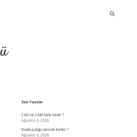
ğü
Sidebar
Son Yazılar
ilbet
vdcasino yeni giriş
vdc
CAD ve CAM farkı nedir ?
Ağustos 6, 2026
Kulak pisliği nerede birikir ?
Ağustos 6, 2026