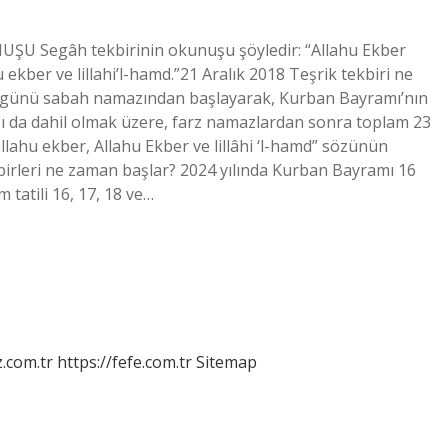
ŞU Segâh tekbirinin okunuşu şöyledir: “Allahu Ekber
u ekber ve lillahi’l-hamd.”21 Aralık 2018 Teşrik tekbiri ne
e günü sabah namazından başlayarak, Kurban Bayramı’nın
ı da dahil olmak üzere, farz namazlardan sonra toplam 23
vallahu ekber, Allahu Ekber ve lillâhi ‘l-hamd” sözünün
birleri ne zaman başlar? 2024 yılında Kurban Bayramı 16
tatili 16, 17, 18 ve…
z.com.tr
https://fefe.com.tr
Sitemap