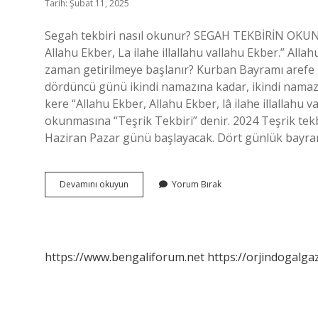
Tarih: Şubat 11, 2025
Segah tekbiri nasıl okunur? SEGAH TEKBİRİN OKUNU
Allahu Ekber, La ilahe illallahu vallahu Ekber.” Allah
zaman getirilmeye başlanır? Kurban Bayramı aref
dördüncü günü ikindi namazına kadar, ikindi namaz
kere “Allahu Ekber, Allahu Ekber, lâ ilahe illallahu 
okunmasına “Teşrik Tekbiri” denir. 2024 Teşrik tek
Haziran Pazar günü başlayacak. Dört günlük bayram 
Segah
Devamını okuyun
Yorum Bırak
Tekbiri
Ne
Zaman
Okunur
https://www.bengaliforum.net
https://orjindogalga