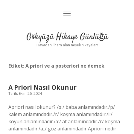
menüyü
Anasayfa
aç
Gizlilik Politikası
Gökyüzü Hikaye Günlüğü
Yasal Uyarı
Havadan ilham alan neşeli hikayeler!
Hakkımızda
Etiket:
A priori ve a posteriori ne demek
A Priori Nasıl Okunur
Tarih: Ekim 26, 2024
Apriori nasıl okunur? /ɑː/ baba anlamındadır./p/
kalem anlamındadır./r/ koşma anlamındadır./iː/
koyun anlamındadır./ɔː/ at anlamındadır./r/ koşma
anlamındadır./aɪ/ göz anlamındadır Apriori nedir