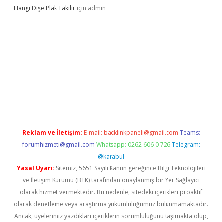
Hangi Dişe Plak Takılır
için
admin
ni giriş
vdcasino giriş
https://www.betexper.xyz/
Reklam ve İletişim:
E-mail:
backlinkpaneli@gmail.com
Teams:
forumhizmeti@gmail.com
Whatsapp: 0262 606 0 726
Telegram:
@karabul
Yasal Uyarı:
Sitemiz, 5651 Sayılı Kanun gereğince Bilgi Teknolojileri
ve İletişim Kurumu (BTK) tarafından onaylanmış bir Yer Sağlayıcı
olarak hizmet vermektedir. Bu nedenle, sitedeki içerikleri proaktif
olarak denetleme veya araştırma yükümlülüğümüz bulunmamaktadır.
Ancak, üyelerimiz yazdıkları içeriklerin sorumluluğunu taşımakta olup,