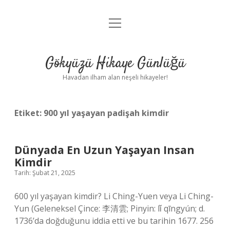
menüyü
Anasayfa
aç
Gizlilik Politikası
Gökyüzü Hikaye Günlüğü
Yasal Uyarı
Havadan ilham alan neşeli hikayeler!
Hakkımızda
Etiket:
900 yıl yaşayan padişah kimdir
Dünyada En Uzun Yaşayan Insan
Kimdir
Tarih: Şubat 21, 2025
600 yıl yaşayan kimdir? Li Ching-Yuen veya Li Ching-
Yun (Geleneksel Çince: 李清雲; Pinyin: lǐ qīngyún; d.
1736’da doğduğunu iddia etti ve bu tarihin 1677. 256