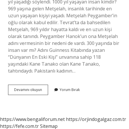
yıl yaşadığı söylendi. 1000 yıl yaşayan insan kimdir?
969 yaşına gelen Metşelah, insanlık tarihinde en
uzun yaşayan kişiyi yaşadı. Metşelah Peygamber’in
oğlu olarak kabul edilir. Tevrat’ta da bahsedilen
Metşelah, 969 yıldır hayatta kaldı ve en uzun kişi
olarak tanındı. Peygamber Hanok’un ona Metşelah
adını vermesinin bir nedeni de vardı. 300 yaşında bir
insan var mı? Adını Guinness Kitabında yazan
“Dünyanın En Eski Kişi” unvanına sahip 118
yaşındaki Kane Tanako olan Kane Tanako,
tahtındaydı. Pakistanlı kadının…
Dünyada
Devamını okuyun
Yorum Bırak
En
Uzun
Yaşayan
Insan
Kimdir
https://www.bengaliforum.net
https://orjindogalgaz.com.tr
https://fefe.com.tr
Sitemap