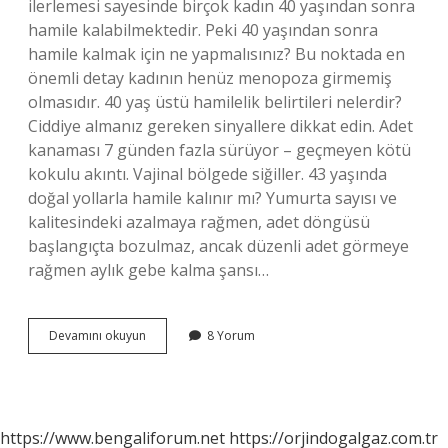
ilerlemesi sayesinde birçok kadın 40 yaşından sonra
hamile kalabilmektedir. Peki 40 yaşından sonra
hamile kalmak için ne yapmalısınız? Bu noktada en
önemli detay kadının henüz menopoza girmemiş
olmasıdır. 40 yaş üstü hamilelik belirtileri nelerdir?
Ciddiye almanız gereken sinyallere dikkat edin. Adet
kanaması 7 günden fazla sürüyor – geçmeyen kötü
kokulu akıntı. Vajinal bölgede siğiller. 43 yaşında
doğal yollarla hamile kalınır mı? Yumurta sayısı ve
kalitesindeki azalmaya rağmen, adet döngüsü
başlangıçta bozulmaz, ancak düzenli adet görmeye
rağmen aylık gebe kalma şansı…
40
Devamını okuyun
8 Yorum
Yaşından
Sonra
Hamile
Kalınabilir
Mi
https://www.bengaliforum.net
https://orjindogalgaz.com.tr