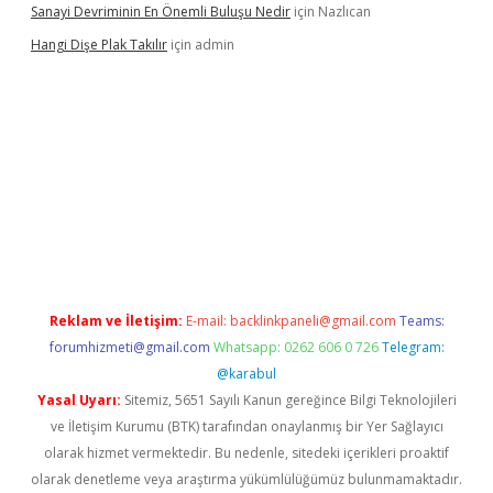
Sanayi Devriminin En Önemli Buluşu Nedir
için
Nazlıcan
Hangi Dişe Plak Takılır
için
admin
 giriş
vdcasino giriş
https://www.betexper.xyz/
Reklam ve İletişim:
E-mail:
backlinkpaneli@gmail.com
Teams:
forumhizmeti@gmail.com
Whatsapp: 0262 606 0 726
Telegram:
@karabul
Yasal Uyarı:
Sitemiz, 5651 Sayılı Kanun gereğince Bilgi Teknolojileri
ve İletişim Kurumu (BTK) tarafından onaylanmış bir Yer Sağlayıcı
olarak hizmet vermektedir. Bu nedenle, sitedeki içerikleri proaktif
olarak denetleme veya araştırma yükümlülüğümüz bulunmamaktadır.