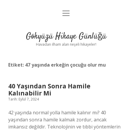
menüyü
Anasayfa
aç
Gizlilik Politikası
Gökyüzü Hikaye Günlüğü
Yasal Uyarı
Havadan ilham alan neşeli hikayeler!
Hakkımızda
Etiket:
47 yaşında erkeğin çocuğu olur mu
40 Yaşından Sonra Hamile
Kalınabilir Mi
Tarih: Eylül 7, 2024
42 yaşında normal yolla hamile kalınır mı? 40
yaşından sonra hamile kalmak zordur, ancak
imkansız değildir. Teknolojinin ve tıbbi yöntemlerin