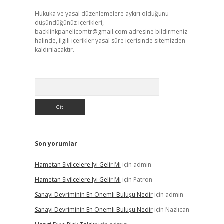
Hukuka ve yasal düzenlemelere aykırı olduğunu
düşündüğünüz içerikleri,
backlinkpanelicomtr@gmail.com
adresine bildirmeniz
halinde, ilgili içerikler yasal süre içerisinde sitemizden
kaldırılacaktır.
Arama
Son yorumlar
Hametan Sivilcelere Iyi Gelir Mi
için
admin
Hametan Sivilcelere Iyi Gelir Mi
için
Patron
Sanayi Devriminin En Önemli Buluşu Nedir
için
admin
Sanayi Devriminin En Önemli Buluşu Nedir
için
Nazlıcan