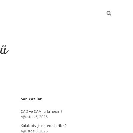
ğü
Sidebar
Son Yazılar
ilbet
vdcasino yeni giriş
vd
CAD ve CAM farkı nedir ?
Ağustos 6, 2026
Kulak pisliği nerede birikir ?
Ağustos 6, 2026