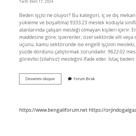
Tarih: Ekim 17, 2024
Beden işçisi ne oluyor? Bu kategori, iç ve dış mekan a
yükleme ve boşaltma) 9333.23 meslek koduyla sınıflan
alanlarında çalışan mesleği olmayan kişileri içerir. 
maddesine göre; işverenler, özel sektörde elli veya dah
üçünü, kamu sektöründe ise engelli işçinin mesleki,
yüzde dördünü çalıştırmak zorundadır. 9622.02 mes
görevlisi (silahsız) mesleğini ifade eder. İstaç beden 
Vücut
Devamını okuyun
Yorum Bırak
Işçisi
Ne
Demek
https://www.bengaliforum.net
https://orjindogalga