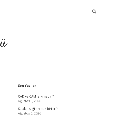
ğü
Sidebar
Son Yazılar
ilbet
vdcasino
CAD ve CAM farkı nedir ?
Ağustos 6, 2026
Kulak pisliği nerede birikir ?
Ağustos 6, 2026