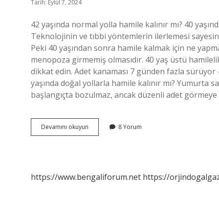
Tarih: Eylül 7, 2024
42 yaşında normal yolla hamile kalınır mı? 40 yaşın
Teknolojinin ve tıbbi yöntemlerin ilerlemesi sayesi
Peki 40 yaşından sonra hamile kalmak için ne yapm
menopoza girmemiş olmasıdır. 40 yaş üstü hamilelik 
dikkat edin. Adet kanaması 7 günden fazla sürüyor –
yaşında doğal yollarla hamile kalınır mı? Yumurta s
başlangıçta bozulmaz, ancak düzenli adet görmeye
40
Devamını okuyun
8 Yorum
Yaşından
Sonra
Hamile
Kalınabilir
Mi
https://www.bengaliforum.net
https://orjindogalga